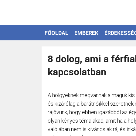
FŐOLDAL
EMBEREK
ÉRDEKESSÉ
EZOTÉRIA
8 dolog, ami a férfi
kapcsolatban
A hölgyeknek megvannak a maguk kis t
és kizárólag a barátnőikkel szeretnek
rájövünk, hogy ebben igazábból az ég
olyan kényes téma akad, amit ha a höl
valójában nem is kíváncsiak rá, és in