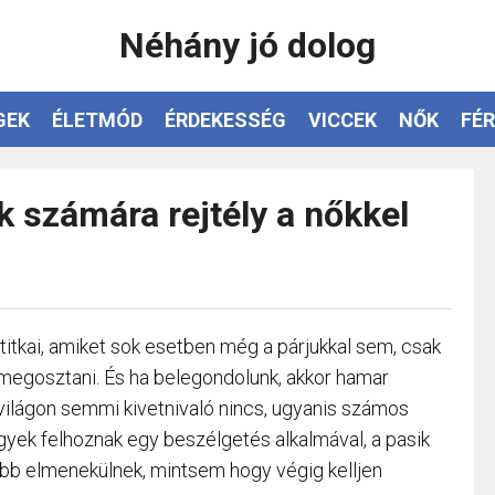
Néhány jó dolog
GEK
ÉLETMÓD
ÉRDEKESSÉG
VICCEK
NŐK
FÉR
ak számára rejtély a nőkkel
itkai, amiket sok esetben még a párjukkal sem, csak
 megosztani. És ha belegondolunk, akkor hamar
világon semmi kivetnivaló nincs, ugyanis számos
gyek felhoznak egy beszélgetés alkalmával, a pasik
kább elmenekülnek, mintsem hogy végig kelljen