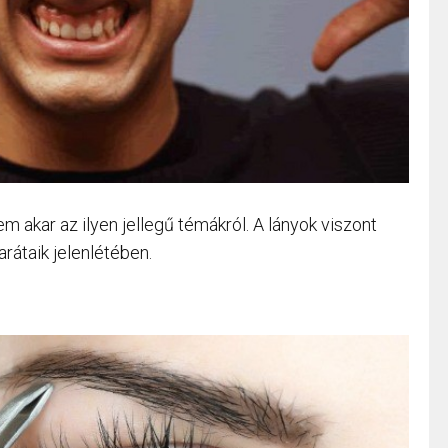
m akar az ilyen jellegű témákról. A lányok viszont
arátaik jelenlétében.