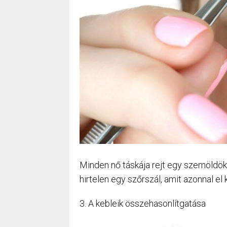
Minden nő táskája rejt egy szemöldökc
hirtelen egy szőrszál, amit azonnal el ke
3. A kebleik összehasonlítgatása