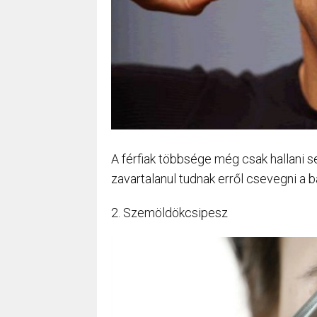
A férfiak többsége még csak hallani se
zavartalanul tudnak erről csevegni a b
2. Szemöldökcsipesz