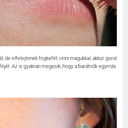
ál, de elfelejtenek fogkefét vinni magukkal, akkor gond
eféjét. Az is gyakran megesik, hogy a barátnők egymás