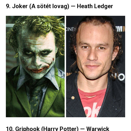
9. Joker (A sötét lovag) — Heath Ledger
10. Griphook (Harry Potter) — Warwick