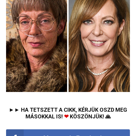
►► HA TETSZETT A CIKK, KÉRJÜK OSZD MEG
MÁSOKKAL IS!
❤
KÖSZÖNJÜK! 🙏