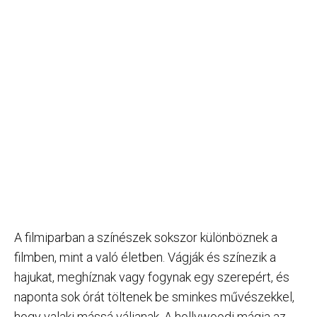
A filmiparban a színészek sokszor különböznek a
filmben, mint a való életben. Vágják és színezik a
hajukat, meghíznak vagy fogynak egy szerepért, és
naponta sok órát töltenek be sminkes művészekkel,
hogy valaki mássá váljanak. A hollywoodi mágia az,