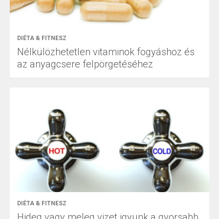
DIÉTA & FITNESZ
Nélkülözhetetlen vitaminok fogyáshoz és
az anyagcsere felpörgetéséhez
DIÉTA & FITNESZ
Hideg vagy meleg vizet igyunk a gyorsabb