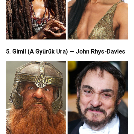
5. Gimli (A Gyűrűk Ura) — John Rhys-Davies