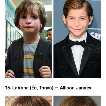
15. LaVona (Én, Tonya) — Allison Janney