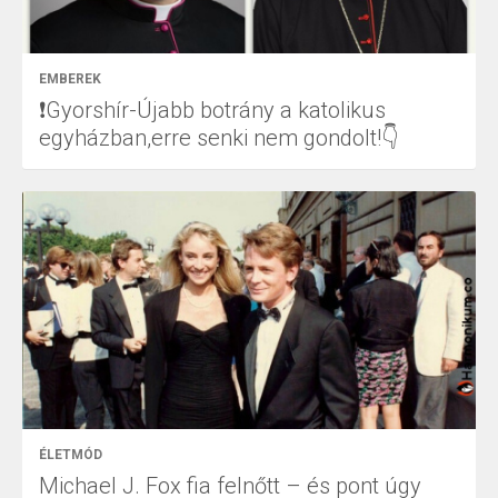
EMBEREK
❗Gyorshír-Újabb botrány a katolikus
egyházban,erre senki nem gondolt!👇
ÉLETMÓD
Michael J. Fox fia felnőtt – és pont úgy