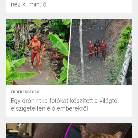
néz ki, mint ő
ÉRDEKESSÉGEK
Egy drón ritka fotókat készített a világtól
elszigetelten élő emberekről