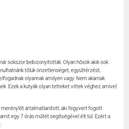
már sokszor bebizonyították. Olyan hősök akik sok
ulhatnánk tőlük önzetlenséget, együttérzést,
, elfogadnak olyannak amilyen vagy. Nem akarnak
nek. Ezek a kutyák olyan tetteket vittek véghez amivel
y merénylőt ártalmatlanított, aki fegyvert fogott
 amit egy 7 órás műtét segítségével élt túl. Ezért a
.