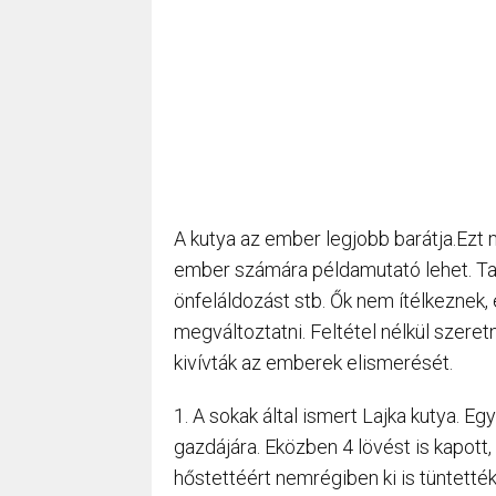
A kutya az ember legjobb barátja.Ezt 
ember számára példamutató lehet. Tan
önfeláldozást stb. Ők nem ítélkeznek
megváltoztatni. Feltétel nélkül szeret
kivívták az emberek elismerését.
1. A sokak által ismert Lajka kutya. Eg
gazdájára. Eközben 4 lövést is kapott,
hőstettéért nemrégiben ki is tüntették