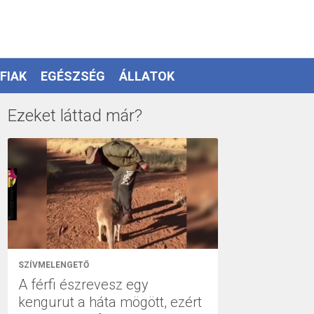
FIAK
EGÉSZSÉG
ÁLLATOK
Ezeket láttad már?
SZÍVMELENGETŐ
A férfi észrevesz egy
kengurut a háta mögött, ezért