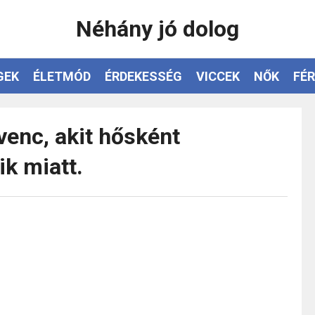
Néhány jó dolog
GEK
ÉLETMÓD
ÉRDEKESSÉG
VICCEK
NŐK
FÉR
venc, akit hősként
ik miatt.