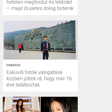
hirtelen megfordul és letérdel
— majd őrületes dolog történik
EMBEREK
Esküvői fotóik válogatása
közben jöttek rá, hogy már 16
éve találkoztak