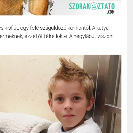
 kisfiút, egy felé száguldozó kamiontól. A kutya
yermeknek, ezzel őt félre lökte. A négylábút viszont