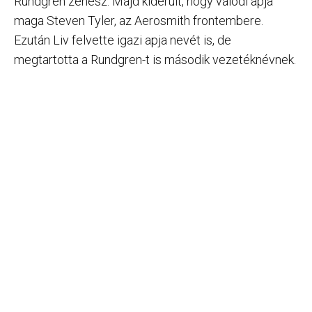
Rundgren zenész. Majd kiderült, hogy valódi apja
maga Steven Tyler, az Aerosmith frontembere.
Ezután Liv felvette igazi apja nevét is, de
megtartotta a Rundgren-t is második vezetéknévnek.