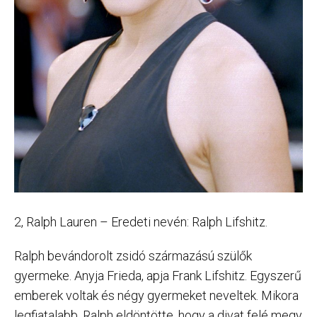
2, Ralph Lauren – Eredeti nevén: Ralph Lifshitz.
Ralph bevándorolt zsidó származású szülők
gyermeke. Anyja Frieda, apja Frank Lifshitz. Egyszerű
emberek voltak és négy gyermeket neveltek. Mikora
legfiatalabb, Ralph eldöntötte, hogy a divat felé megy