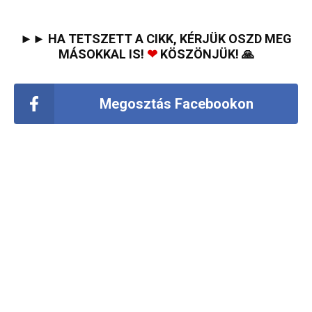
►► HA TETSZETT A CIKK, KÉRJÜK OSZD MEG
MÁSOKKAL IS!
❤
KÖSZÖNJÜK! 🙏
Megosztás Facebookon