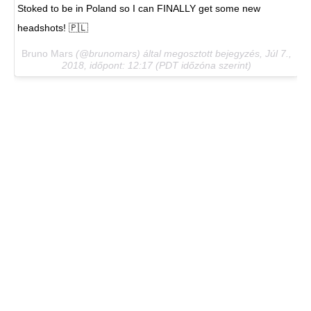
Stoked to be in Poland so I can FINALLY get some new
headshots! 🇵🇱
Bruno Mars
(@brunomars) által megosztott bejegyzés,
Júl 7.,
2018, időpont: 12:17 (PDT időzóna szerint)