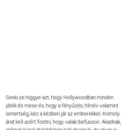
Senki se higgye azt, hogy Hollywoodban minden
játék és mese és, hogy a fényűzés, hírnév valamint
ismertség, kéz a kézben jár az emberekkel. Komoly
árat kell azért fizetni, hogy valaki befusson. Akadnak,
akiknek külső átalakításon kell átesniük, de olyan is