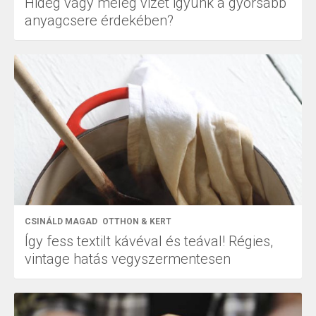
Hideg vagy meleg vizet igyunk a gyorsabb
anyagcsere érdekében?
CSINÁLD MAGAD
OTTHON & KERT
Így fess textilt kávéval és teával! Régies,
vintage hatás vegyszermentesen