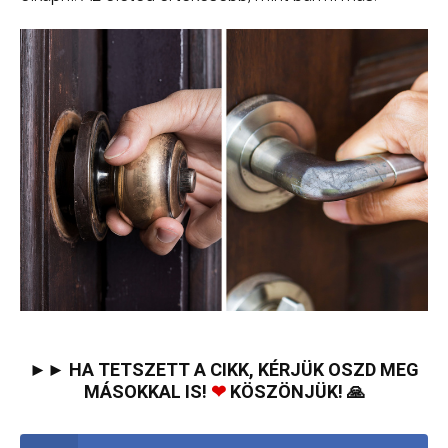
►► HA TETSZETT A CIKK, KÉRJÜK OSZD MEG
MÁSOKKAL IS!
❤
KÖSZÖNJÜK! 🙏