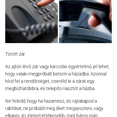
Törött zár.
Az ajtón lévő zár vagy karcolás egyértelmű jel lehet,
hogy valaki megpróbált betörni a házadba. Azonnal
hívd fel a rendőrséget, cseréld le a zárat egy
megbízhatóbbra, és telepíts riasztót a házba.
Ne feledd, hogy ha hazamész, és rajtakapod a
rablókat, ne próbáld meg őket megijeszteni, vagy
elkapni. Az életed értékesebb, mint bármi más.