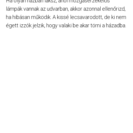
Ha olyan házban laksz, ahol mozgásérzékelős
lámpák vannak az udvarban, akkor azonnal ellenőrizd,
ha hibásan működik. A kissé lecsavarodott, de ki nem
égett izzók jelzik, hogy valaki be akar törni a házadba.