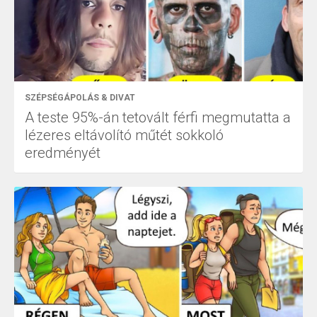
SZÉPSÉGÁPOLÁS & DIVAT
A teste 95%-án tetovált férfi megmutatta a
lézeres eltávolító műtét sokkoló
eredményét