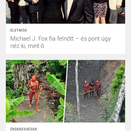
ÉLETMÓD
Michael J. Fox fia felnőtt – és pont úgy
néz ki, mint ő
ÉRDEKESSÉGEK