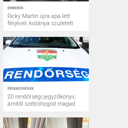
EMBEREK
Ricky Martin újra apa lett
férjével, kislánya született
ÉRDEKESSÉGEK
20 rendőrségi jegyzőkönyv,
amitől szétröhögöd magad