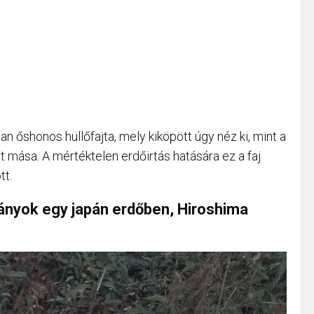
an őshonos hüllőfajta, mely kiköpött úgy néz ki, mint a
tt mása. A mértéktelen erdőirtás hatására ez a faj
tt.
nyok egy japán erdőben, Hiroshima