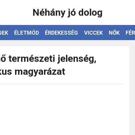
Néhány jó dolog
GEK
ÉLETMÓD
ÉRDEKESSÉG
VICCEK
NŐK
FÉR
ő természeti jelenség,
ikus magyarázat