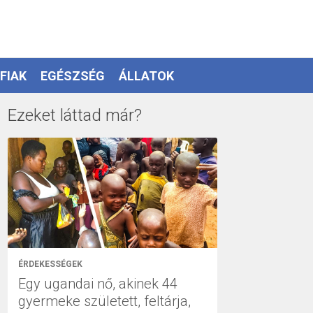
FIAK
EGÉSZSÉG
ÁLLATOK
Ezeket láttad már?
ÉRDEKESSÉGEK
Egy ugandai nő, akinek 44
gyermeke született, feltárja,