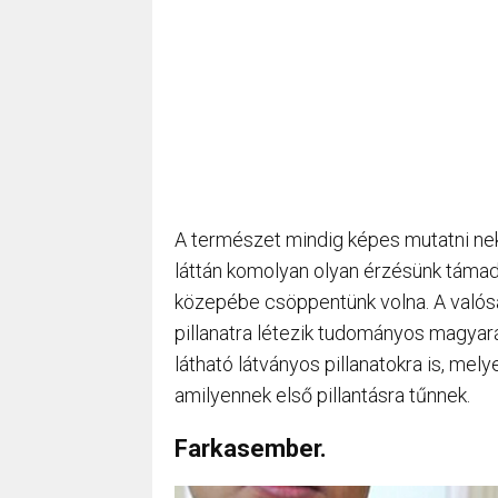
A természet mindig képes mutatni nek
láttán komolyan olyan érzésünk támad,
közepébe csöppentünk volna. A valós
pillanatra létezik tudományos magyar
látható látványos pillanatokra is, mel
amilyennek első pillantásra tűnnek.
Farkasember.