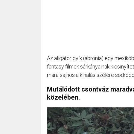
Az aligátor gyík (abronia) egy mexikób
fantasy filmek sárkányainak kicsinyíte
mára sajnos a kihalás szélére sodródo
Mutálódott csontváz maradvá
közelében.