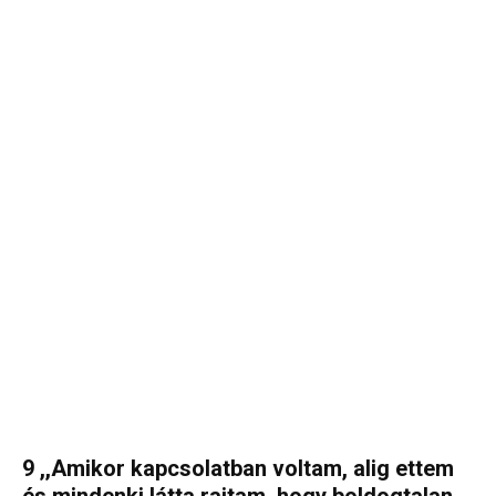
9 ,,Amikor kapcsolatban voltam, alig ettem
és mindenki látta rajtam, hogy boldogtalan