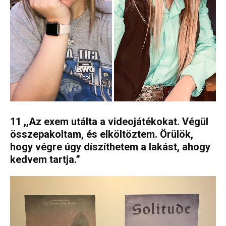
11 ,,Az exem utálta a videojátékokat. Végül
összepakoltam, és elköltöztem. Örülök,
hogy végre úgy díszíthetem a lakást, ahogy
kedvem tartja.”