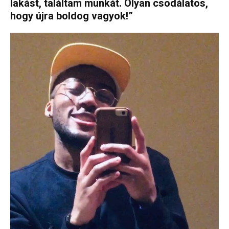
lakást, találtam munkát. Olyan csodálatos,
hogy újra boldog vagyok!”