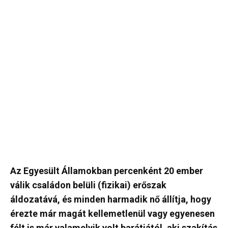
Az Egyesült Államokban percenként 20 ember
válik családon belüli (fizikai) erőszak
áldozatává, és minden harmadik nő állítja, hogy
érezte már magát kellemetlenül vagy egyenesen
félt is már valamelyik volt barátjától, aki szakítás