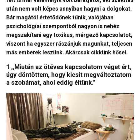
után nem volt képes annyiban hagyni a dolgokat.
Bár magától értetődőnek tűnik, valójában
pszichológiai szempontból nagyon is nehéz
megszakítani egy toxikus, mérgező kapcsolatot,
viszont ha egyszer rászánjuk magunkat, teljesen
más emberek leszünk. Akárcsak cikkünk hősei.
1 ,,Miután az ötéves kapcsolatom véget ért,
úgy döntöttem, hogy kicsit megváltoztatom
a szobámat, ahol eddig éltünk.”