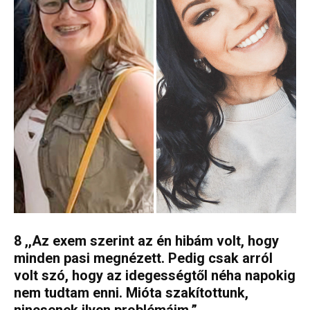
8 ,,Az exem szerint az én hibám volt, hogy
minden pasi megnézett. Pedig csak arról
volt szó, hogy az idegességtől néha napokig
nem tudtam enni. Mióta szakítottunk,
nincsenek ilyen problémáim.”