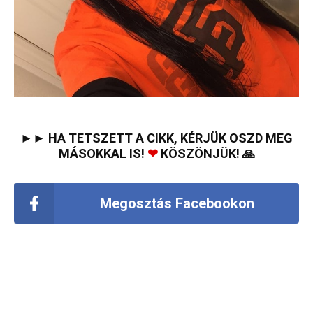
►► HA TETSZETT A CIKK, KÉRJÜK OSZD MEG
MÁSOKKAL IS!
❤
KÖSZÖNJÜK! 🙏
Megosztás Facebookon