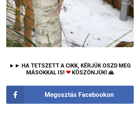
►► HA TETSZETT A CIKK, KÉRJÜK OSZD MEG
MÁSOKKAL IS!
❤
KÖSZÖNJÜK! 🙏
Megosztás Facebookon