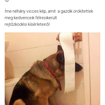
Íme néhány vicces kép, amit a gazdik örökítettek
meg kedvenceik félresikerült
rejtőzködési kísérleteiről: