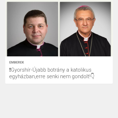
EMBEREK
❗Gyorshír-Újabb botrány a katolikus
egyházban,erre senki nem gondolt!👇