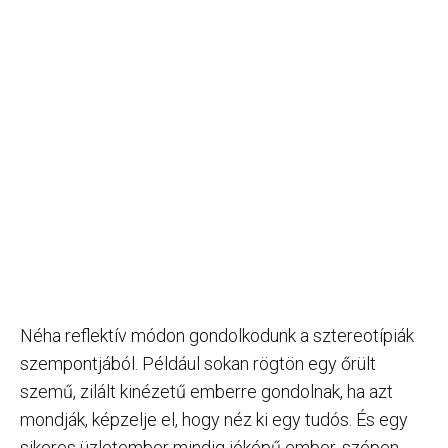
Néha reflektív módon gondolkodunk a sztereotípiák
szempontjából. Például sokan rögtön egy őrült
szemű, zilált kinézetű emberre gondolnak, ha azt
mondják, képzelje el, hogy néz ki egy tudós. És egy
sikeres üzletember mindig jóképű ember, szépen