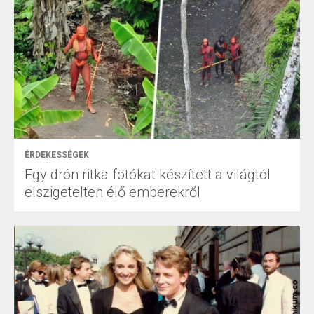
ÉRDEKESSÉGEK
Egy drón ritka fotókat készített a világtól
elszigetelten élő emberekről