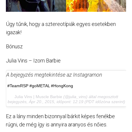
Úgy tűnik, hogy a sztereotípiák egyes esetekben
igazak!
Bónusz
Julia Vins – Izom Barbie
A bejegyzés megtekintése az Instagramon
#TeamRSP #goMETAL #HongKong
Julia Vins | Muscle Barbie
(@julia_vins) által megosztott
bejegyzés,
Ápr 20., 2015, időpont: 12:19 (PDT időzóna szerint)
Ez a lány minden bizonnyal bárkit képes fenékbe
rúgni, de még így is annyira aranyos és nőies.