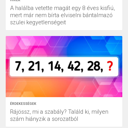
HÍREK
A halálba vetette magát egy 8 éves kisfiú,
mert már nem bírta elviselni bántalmazó
szülei kegyetlenségeit
ÉRDEKESSÉGEK
Rájössz, mi a szabály? Találd ki, milyen
szám hiányzik a sorozatból