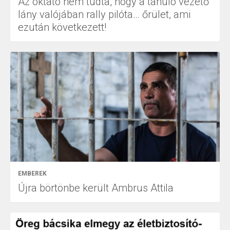
Az oktató nem tudta, hogy a tanuló vezető
lány valójában rally pilóta… őrület, ami
ezután következett!
EMBEREK
Újra börtönbe került Ambrus Attila