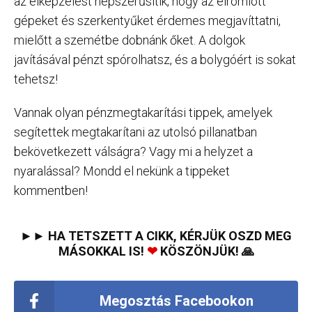
az elképzelést népszerűsítik, hogy az elromlott
gépeket és szerkentyűket érdemes megjavíttatni,
mielőtt a szemétbe dobnánk őket. A dolgok
javításával pénzt spórolhatsz, és a bolygóért is sokat
tehetsz!
Vannak olyan pénzmegtakarítási tippek, amelyek
segítettek megtakarítani az utolsó pillanatban
bekövetkezett válságra? Vagy mi a helyzet a
nyaralással? Mondd el nekünk a tippeket
kommentben!
►► HA TETSZETT A CIKK, KÉRJÜK OSZD MEG
MÁSOKKAL IS!
❤
KÖSZÖNJÜK! 🙏
Megosztás Facebookon