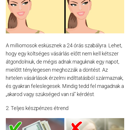
A milliomosok esküsznek a 24 órás szabályra. Lehet,
hogy egy költséges vásárlás előtt nem kell kétszer
átgondolniuk, de mégis adnak maguknak egy napot,
mielőtt ténylegesen meghozzák a döntést. Az
hirtelen vásárlások érzelmi indíttatásból származnak,
és gyakran feleslegesek. Mindig tedd fel magadnak a
„akarod vagy szükséged van rá” kérdést.
2. Teljes készpénzes étrend