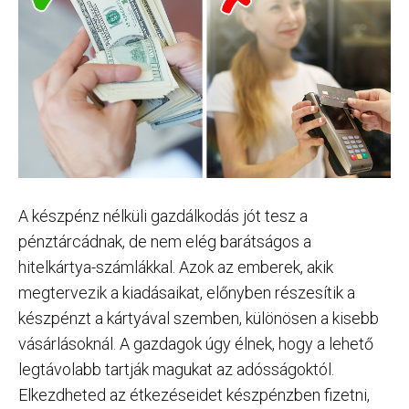
A készpénz nélküli gazdálkodás jót tesz a
pénztárcádnak, de nem elég barátságos a
hitelkártya-számlákkal. Azok az emberek, akik
megtervezik a kiadásaikat, előnyben részesítik a
készpénzt a kártyával szemben, különösen a kisebb
vásárlásoknál. A gazdagok úgy élnek, hogy a lehető
legtávolabb tartják magukat az adósságoktól.
Elkezdheted az étkezéseidet készpénzben fizetni,