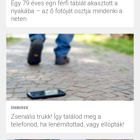
Egy 79 éves egri férfi táblát akasztott a
nyakába – az ő fotóját osztja mindenki a
neten
EMBEREK
Zseniális trükk! Így találod meg a
telefonod, ha lenémítottad, vagy ellopták!