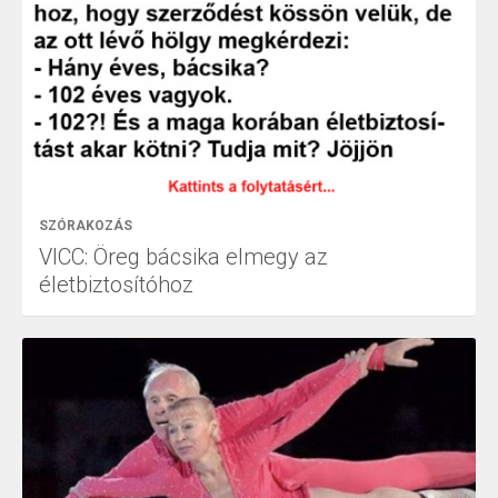
SZÓRAKOZÁS
VICC: Öreg bácsika elmegy az
életbiztosítóhoz