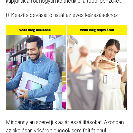
kapjanak arról, hogyan költhetik el a többi pénzüket.
8. Készíts bevásárló listát az éves leárazásokhoz.
Mindannyian szeretjük az árleszállításokat. Azonban
az akciósan vásárolt cuccok sem feltétlenül