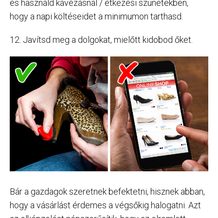
és használd kávézásnál / étkezési szünetekben,
hogy a napi költéseidet a minimumon tarthasd.
12. Javítsd meg a dolgokat, mielőtt kidobod őket.
Bár a gazdagok szeretnek befektetni, hisznek abban,
hogy a vásárlást érdemes a végsőkig halogatni. Azt