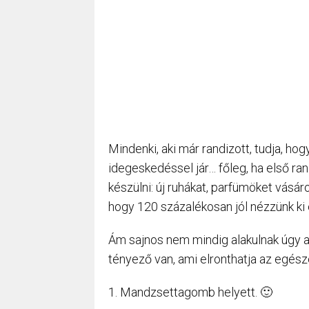
Mindenki, aki már randizott, tudja, ho
idegeskedéssel jár… főleg, ha első ran
készülni: új ruhákat, parfümöket vásá
hogy 120 százalékosan jól nézzünk ki 
Ám sajnos nem mindig alakulnak úgy a
tényező van, ami elronthatja az egésze
1. Mandzsettagomb helyett. 🙂