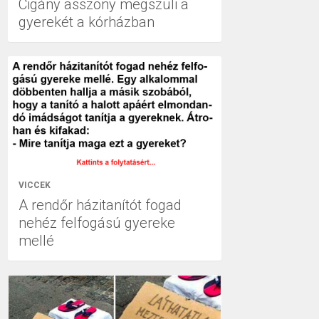
Cigány asszony megszüli a
gyerekét a kórházban
VICCEK
A rendőr házitanítót fogad
nehéz felfogású gyereke
mellé