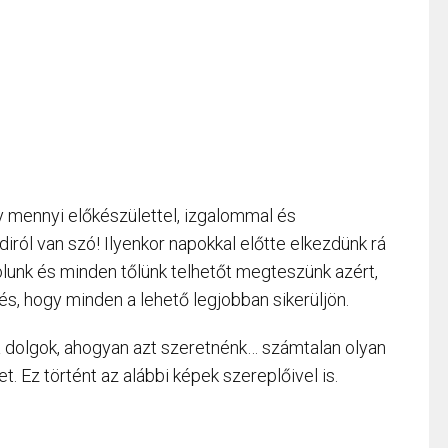
gy mennyi előkészülettel, izgalommal és
diról van szó! Ilyenkor napokkal előtte elkezdünk rá
rolunk és minden tőlünk telhetőt megteszünk azért,
és, hogy minden a lehető legjobban sikerüljön.
 dolgok, ahogyan azt szeretnénk… számtalan olyan
t. Ez történt az alábbi képek szereplőivel is.