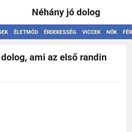
Néhány jó dolog
GEK
ÉLETMÓD
ÉRDEKESSÉG
VICCEK
NŐK
FÉR
dolog, ami az első randin