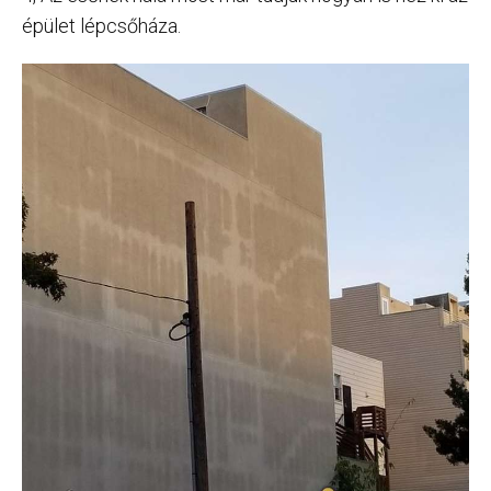
épület lépcsőháza.