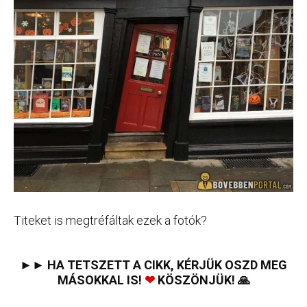
Titeket is megtréfáltak ezek a fotók?
►► HA TETSZETT A CIKK, KÉRJÜK OSZD MEG
MÁSOKKAL IS!
❤
KÖSZÖNJÜK! 🙏