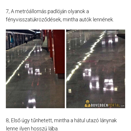
7, A metróállomás padlóján olyanok a
fényvisszatükröződések, mintha autók lennének.
8, Első úgy tűnhetett, mintha a hátul utazó lánynak
lenne ilyen hosszú lába.