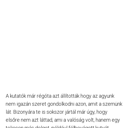
A kutatók már régóta azt állították hogy az agyunk
nem igazán szeret gondolkodni azon, amit a szemünk
lát. Bizonyára te is sokszor jártál már úgy, hogy
elsőre nem azt láttad, ami a valóság volt, hanem egy
teljesen más dolgot, például félbevágott kutyát,