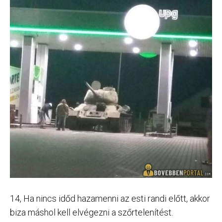
14, Ha nincs időd hazamenni az esti randi előtt, akkor
biza máshol kell elvégezni a szőrtelenítést.