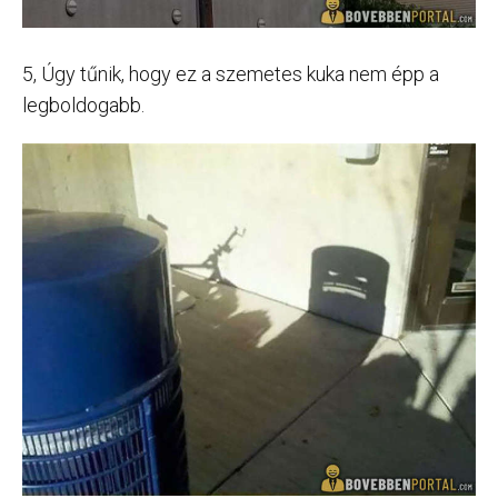
5, Úgy tűnik, hogy ez a szemetes kuka nem épp a
legboldogabb.