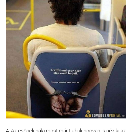
4, Az esőnek hála most már tudjuk hogyan is néz ki az