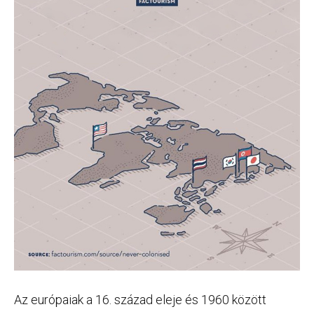
Az európaiak a 16. század eleje és 1960 között