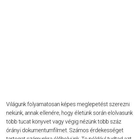
Világunk folyamatosan képes meglepetést szerezni
nekünk, annak ellenére, hogy életünk során elolvasunk
több tucat könyvet vagy végig nézünk több száz
órányi dokumentumfilmet. Számos érdekességet
tartogat számunkra élőhelyünk. Te például tudtad azt,