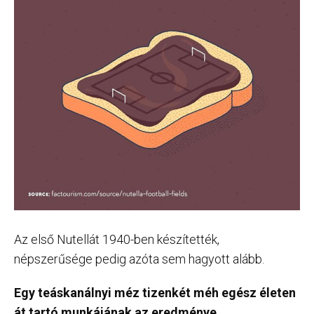
Az első Nutellát 1940-ben készítették,
népszerűsége pedig azóta sem hagyott alább.
Egy teáskanálnyi méz tizenkét méh egész életen
át tartó munkájának az eredménye.