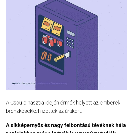
A Csou-dinasztia idején érmék helyett az emberek
bronzkésekkel fizettek az árukért.
A síkképernyős és nagy felbontású tévéknek hála