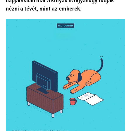
napjainkban már a kutyák is ugyanúgy tudják
nézni a tévét, mint az emberek.