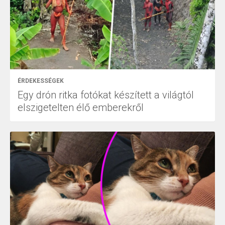
ÉRDEKESSÉGEK
Egy drón ritka fotókat készített a világtól
elszigetelten élő emberekről