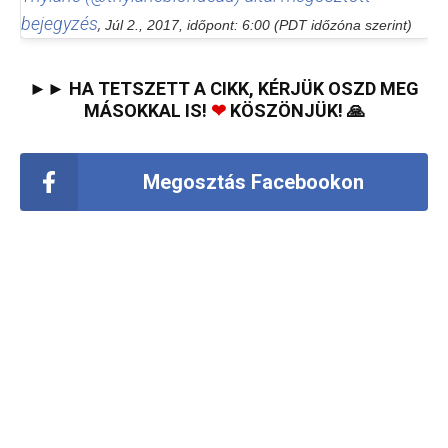
bejegyzés
,
Júl 2., 2017, időpont: 6:00 (PDT időzóna szerint)
►► HA TETSZETT A CIKK, KÉRJÜK OSZD MEG
MÁSOKKAL IS!
❤
KÖSZÖNJÜK! 🙏
Megosztás Facebookon