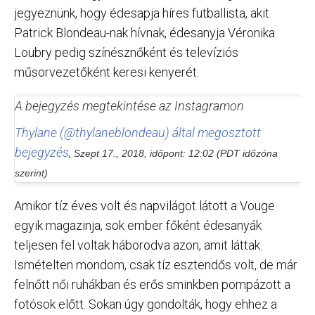
jegyeznünk, hogy édesapja híres futballista, akit
Patrick Blondeau-nak hívnak, édesanyja Véronika
Loubry pedig színésznőként és televíziós
műsorvezetőként keresi kenyerét.
A bejegyzés megtekintése az Instagramon
Thylane (@thylaneblondeau) által megosztott
bejegyzés
,
Szept 17., 2018, időpont: 12:02 (PDT időzóna
szerint)
Amikor tíz éves volt és napvilágot látott a Vouge
egyik magazinja, sok ember főként édesanyák
teljesen fel voltak háborodva azon, amit láttak.
Ismételten mondom, csak tíz esztendős volt, de már
felnőtt női ruhákban és erős sminkben pompázott a
fotósok előtt. Sokan úgy gondolták, hogy ehhez a