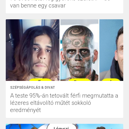
van benne egy csavar
SZÉPSÉGÁPOLÁS & DIVAT
A teste 95%-án tetovált férfi megmutatta a
lézeres eltávolító műtét sokkoló
eredményét