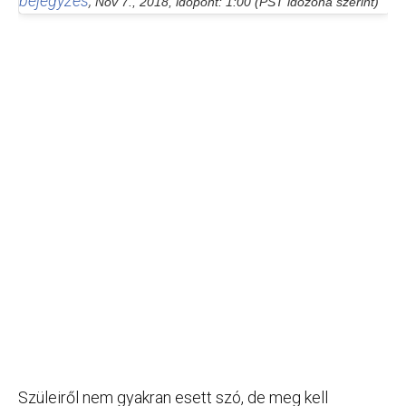
bejegyzés
,
Nov 7., 2018, időpont: 1:00 (PST időzóna szerint)
Szüleiről nem gyakran esett szó, de meg kell