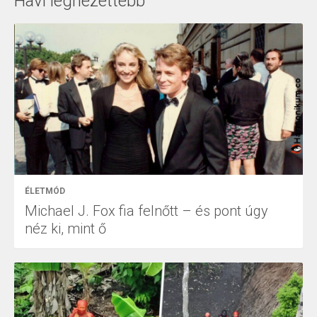
Havi legnézettebb
ÉLETMÓD
Michael J. Fox fia felnőtt – és pont úgy
néz ki, mint ő