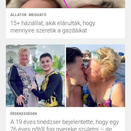
ÁLLATOK
MEGHATÓ
15+ háziállat, akik elárulták, hogy
mennyire szeretik a gazdáikat
ÉRDEKESSÉGEK
A 19 éves tinédzser bejelentette, hogy egy
76 éves nőtől fog gyereke születni – de