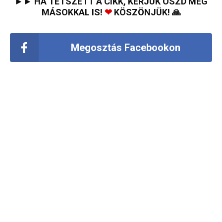
►► HA TETSZETT A CIKK, KÉRJÜK OSZD MEG
MÁSOKKAL IS!
❤
KÖSZÖNJÜK! 🙏
Megosztás Facebookon