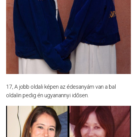
17, A jobb oldali képen az édesanyám van a bal
oldalin pedig én ugyanannyi idősen.