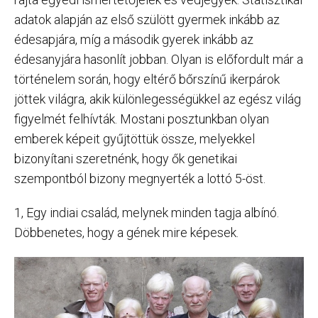
adatok alapján az első szülött gyermek inkább az
édesapjára, míg a második gyerek inkább az
édesanyjára hasonlít jobban. Olyan is előfordult már a
történelem során, hogy eltérő bőrszínű ikerpárok
jöttek világra, akik különlegességükkel az egész világ
figyelmét felhívták. Mostani posztunkban olyan
emberek képeit gyűjtöttük össze, melyekkel
bizonyítani szeretnénk, hogy ők genetikai
szempontból bizony megnyerték a lottó 5-öst.
1, Egy indiai család, melynek minden tagja albínó.
Döbbenetes, hogy a gének mire képesek.