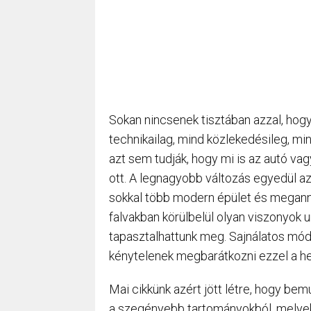
Sokan nincsenek tisztában azzal, ho
technikailag, mind közlekedésileg, 
azt sem tudják, hogy mi is az autó va
ott. A legnagyobb változás egyedül az
sokkal több modern épület és meganny
falvakban körülbelül olyan viszonyok 
tapasztalhattunk meg. Sajnálatos módo
kénytelenek megbarátkozni ezzel a he
Mai cikkünk azért jött létre, hogy be
a szegényebb tartományokból, melyek