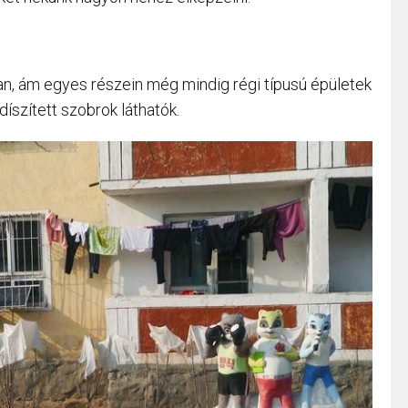
n, ám egyes részein még mindig régi típusú épületek
íszített szobrok láthatók.