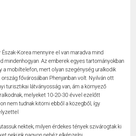
gy Észak-Korea mennyire el van maradva mind
mind mindenhogyan. Az emberek egyes tartományokban
gy a mobiltelefon, mert olyan szegénység uralkodik
 ország fővárosában Phenjanban volt. Nyilván ott
i turisztikai látványosság van, ám a környező
uralkodnak, melyeket 10-20-30 évvel ezelőtt
n nem tudnak kitörni ebből a közegből, így
lyzettel.
mutassuk nektek, milyen érdekes tények szivárogtak ki
et nekünk nagyon nehéz elképzelni.