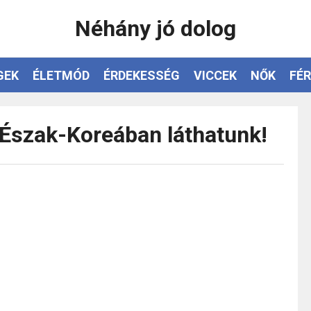
Néhány jó dolog
GEK
ÉLETMÓD
ÉRDEKESSÉG
VICCEK
NŐK
FÉR
 Észak-Koreában láthatunk!