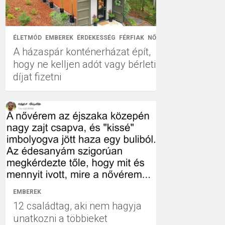
ÉLETMÓD
EMBEREK
ÉRDEKESSÉG
FÉRFIAK
NŐK
A házaspár konténerházat épít,
hogy ne kelljen adót vagy bérleti
díjat fizetni
EMBEREK
12 családtag, aki nem hagyja
unatkozni a többieket