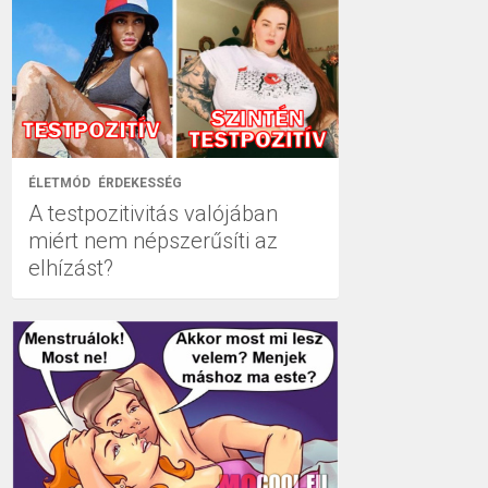
ÉLETMÓD
ÉRDEKESSÉG
A testpozitivitás valójában
miért nem népszerűsíti az
elhízást?