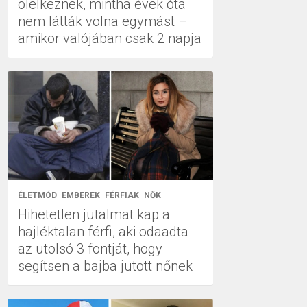
ölelkeznek, mintha évek óta
nem látták volna egymást –
amikor valójában csak 2 napja
ÉLETMÓD
EMBEREK
FÉRFIAK
NŐK
Hihetetlen jutalmat kap a
hajléktalan férfi, aki odaadta
az utolsó 3 fontját, hogy
segítsen a bajba jutott nőnek