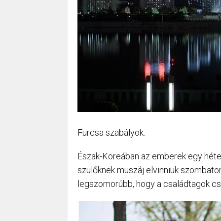
Furcsa szabályok.
Észak-Koreában az emberek egy héten
szülőknek muszáj elvinniük szombaton
legszomorúbb, hogy a családtagok csu