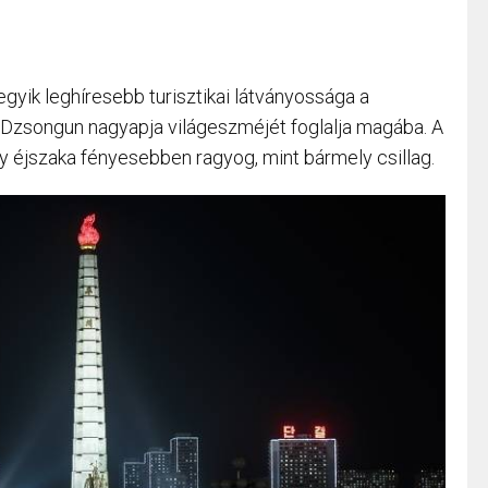
gyik leghíresebb turisztikai látványossága a
Dzsongun nagyapja világeszméjét foglalja magába. A
ly éjszaka fényesebben ragyog, mint bármely csillag.