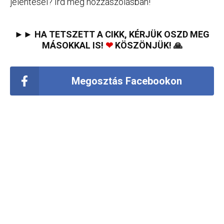
jelentései? Írd meg hozzászólásban!
►► HA TETSZETT A CIKK, KÉRJÜK OSZD MEG
MÁSOKKAL IS!
❤
KÖSZÖNJÜK! 🙏
Megosztás Facebookon