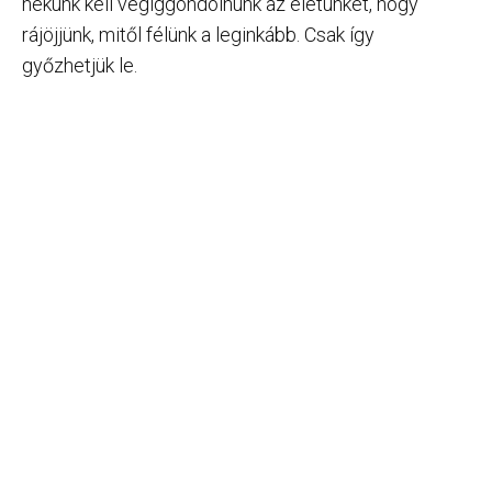
nekünk kell végiggondolnunk az életünket, hogy
rájöjjünk, mitől félünk a leginkább. Csak így
győzhetjük le.