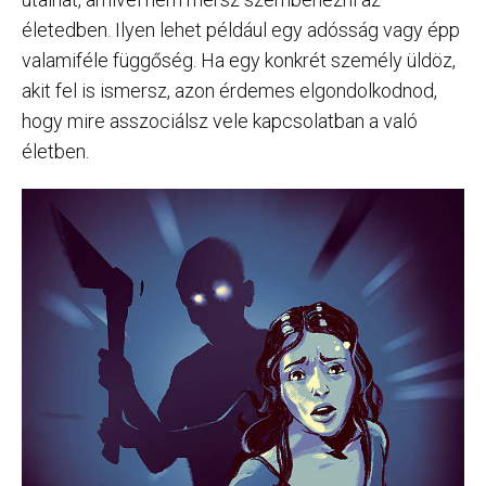
életedben. Ilyen lehet például egy adósság vagy épp
valamiféle függőség. Ha egy konkrét személy üldöz,
akit fel is ismersz, azon érdemes elgondolkodnod,
hogy mire asszociálsz vele kapcsolatban a való
életben.