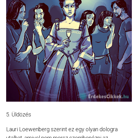
5. Üldözés
Lauri Loewenberg szerint ez egy olyan dologra
utalhat, amivel nem mersz szembenézni az