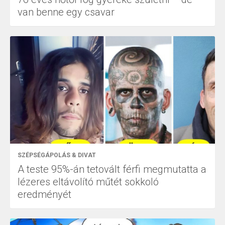
van benne egy csavar
SZÉPSÉGÁPOLÁS & DIVAT
A teste 95%-án tetovált férfi megmutatta a
lézeres eltávolító műtét sokkoló
eredményét