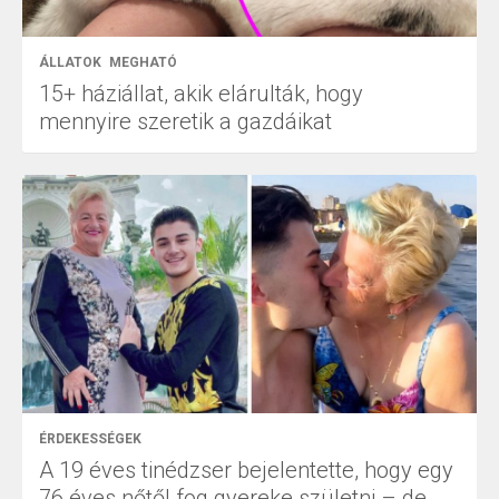
ÁLLATOK
MEGHATÓ
15+ háziállat, akik elárulták, hogy
mennyire szeretik a gazdáikat
ÉRDEKESSÉGEK
A 19 éves tinédzser bejelentette, hogy egy
76 éves nőtől fog gyereke születni – de