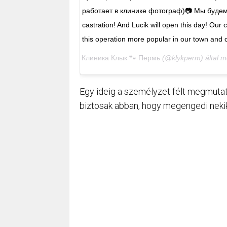
работает в клинике фотограф)📷 Мы будем де
castration! And Lucik will open this day! Our 
this operation more popular in our town an
Клиника Клык 🐾 Пермь
(@klykperm) által m
Egy ideig a személyzet félt megmutatn
biztosak abban, hogy megengedi nekik, 