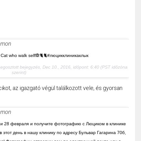
ramon
 Cat who walk self🙈🐈🐈#люцикклиникаклык
egosztott bejegyzés,
Dec 10., 2016, időpont: 6:40 (PST időzóna
szerint)
ikot, az igazgató végül találkozott vele, és gyorsan
ramon
ии 28 февраля и получите фотографию с Люциком в клинике
 в этот день в нашу клинику по адресу Бульвар Гагарина 70б,