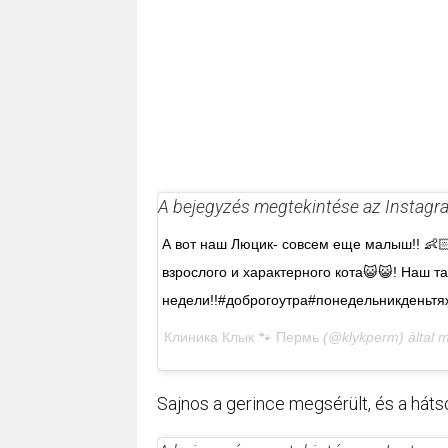
A bejegyzés megtekintése az Instag
А вот наш Люцик- совсем еще малыш!! 👶
взрослого и характерного кота😺😺! Наш 
недели!!#доброгоутра#понедельникденьт
Клиника Клык 🐾 Пермь
(@klykperm) által 
Sajnos a gerince megsérült, és a hátsó