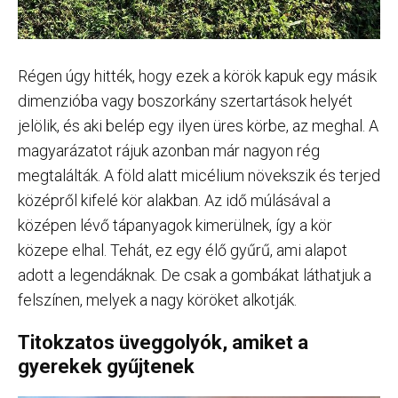
Régen úgy hitték, hogy ezek a körök kapuk egy másik
dimenzióba vagy boszorkány szertartások helyét
jelölik, és aki belép egy ilyen üres körbe, az meghal. A
magyarázatot rájuk azonban már nagyon rég
megtalálták. A föld alatt micélium növekszik és terjed
középről kifelé kör alakban. Az idő múlásával a
középen lévő tápanyagok kimerülnek, így a kör
közepe elhal. Tehát, ez egy élő gyűrű, ami alapot
adott a legendáknak. De csak a gombákat láthatjuk a
felszínen, melyek a nagy köröket alkotják.
Titokzatos üveggolyók, amiket a
gyerekek gyűjtenek