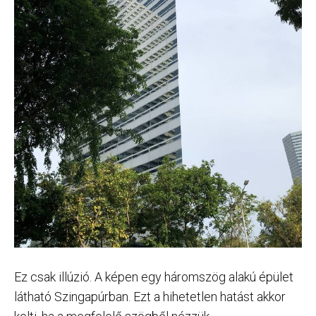
Ez csak illúzió. A képen egy háromszög alakú épület
látható Szingapúrban. Ezt a hihetetlen hatást akkor