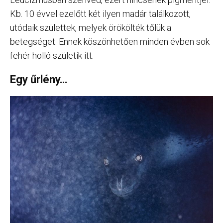
Kb. 10 évvel ezelőtt két ilyen madár találkozott,
utódaik születtek, melyek örökölték tőlük a
betegséget. Ennek köszönhetően minden évben sok
fehér holló születik itt.
Egy űrlény…