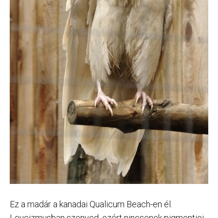
Ez a madár a kanadai Qualicum Beach-en él.
Leucizmusban szenved, ezért nincsenek pigmentjei.