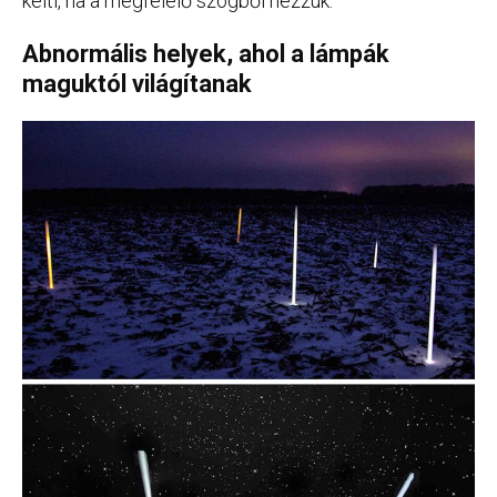
kelti, ha a megfelelő szögből nézzük.
Abnormális helyek, ahol a lámpák
maguktól világítanak