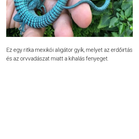
Ez egy ritka mexikói aligátor gyík, melyet az erdőirtás
és az orvvadászat miatt a kihalás fenyeget.