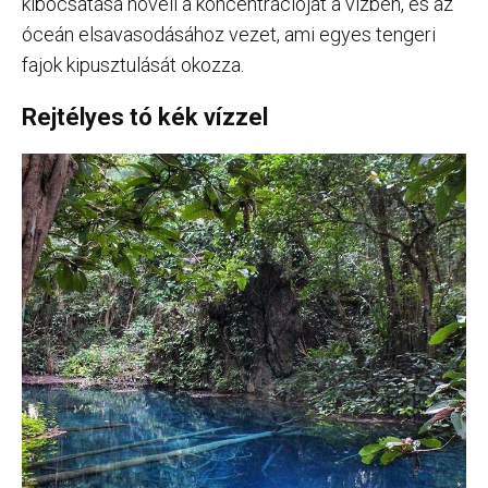
kibocsátása növeli a koncentrációját a vízben, és az
óceán elsavasodásához vezet, ami egyes tengeri
fajok kipusztulását okozza.
Rejtélyes tó kék vízzel