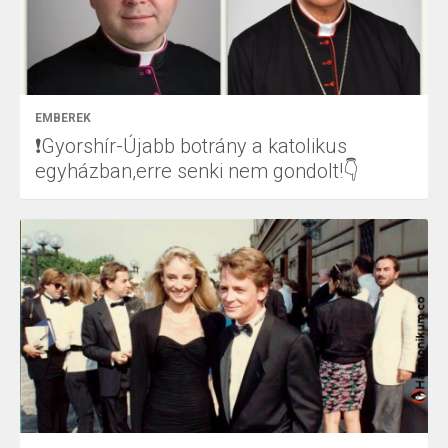
EMBEREK
❗Gyorshír-Újabb botrány a katolikus
egyházban,erre senki nem gondolt!👇