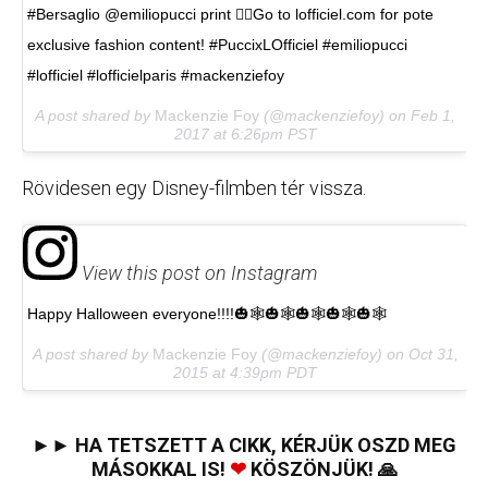
#Bersaglio @emiliopucci print 👉🏻Go to lofficiel.com for pote
exclusive fashion content! #PuccixLOfficiel #emiliopucci
#lofficiel #lofficielparis #mackenziefoy
A post shared by
Mackenzie Foy
(@mackenziefoy) on
Feb 1,
2017 at 6:26pm PST
Rövidesen egy Disney-filmben tér vissza.
View this post on Instagram
Happy Halloween everyone!!!!🎃🕸🎃🕸🎃🕸🎃🕸🎃🕸
A post shared by
Mackenzie Foy
(@mackenziefoy) on
Oct 31,
2015 at 4:39pm PDT
►► HA TETSZETT A CIKK, KÉRJÜK OSZD MEG
MÁSOKKAL IS!
❤
KÖSZÖNJÜK! 🙏