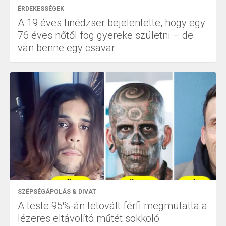
ÉRDEKESSÉGEK
A 19 éves tinédzser bejelentette, hogy egy
76 éves nőtől fog gyereke születni – de
van benne egy csavar
SZÉPSÉGÁPOLÁS & DIVAT
A teste 95%-án tetovált férfi megmutatta a
lézeres eltávolító műtét sokkoló