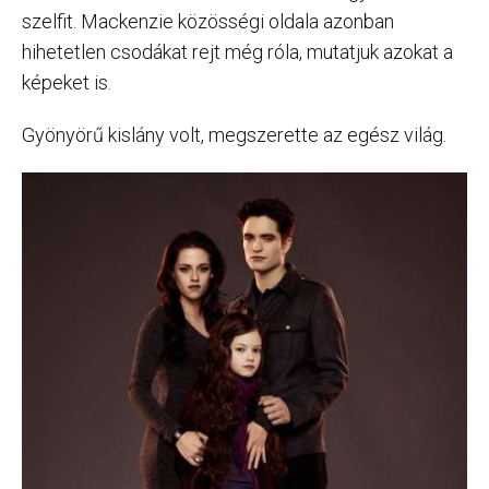
szelfit. Mackenzie közösségi oldala azonban
hihetetlen csodákat rejt még róla, mutatjuk azokat a
képeket is.
Gyönyörű kislány volt, megszerette az egész világ.