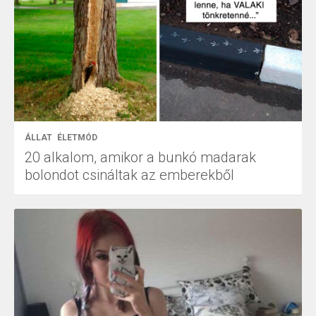
ÁLLAT
ÉLETMÓD
20 alkalom, amikor a bunkó madarak
bolondot csináltak az emberekből