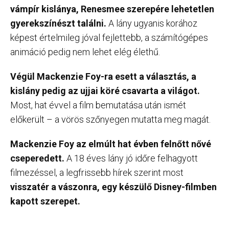
vámpír kislánya, Renesmee szerepére lehetetlen
gyerekszínészt találni.
A lány ugyanis korához
képest értelmileg jóval fejlettebb, a számítógépes
animáció pedig nem lehet elég élethű.
Végül Mackenzie Foy-ra esett a választás, a
kislány pedig az ujjai köré csavarta a világot.
Most, hat évvel a film bemutatása után ismét
előkerült – a vörös szőnyegen mutatta meg magát.
Mackenzie Foy az elmúlt hat évben felnőtt nővé
cseperedett.
A 18 éves lány jó időre felhagyott
filmezéssel, a legfrissebb hírek szerint most
visszatér a vászonra, egy készülő Disney-filmben
kapott szerepet.