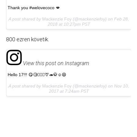
Thank you #welovecoco 💋
A post shared by
Mackenzie Foy
(@mackenziefoy) on
Feb 28,
2018 at 10:27pm PST
800 ezren követik.
View this post on Instagram
Hello 17!!! 😋🧐🧚🏻‍♂️🦒🦔🥋☺️😄
A post shared by
Mackenzie Foy
(@mackenziefoy) on
Nov 10,
2017 at 7:24am PST