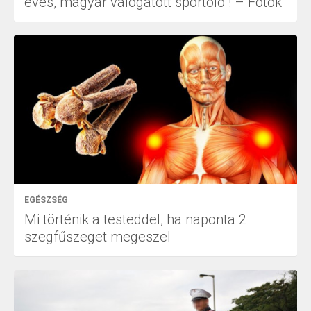
éves, magyar válogatott sportoló ! – Fotók
EGÉSZSÉG
Mi történik a testeddel, ha naponta 2
szegfűszeget megeszel