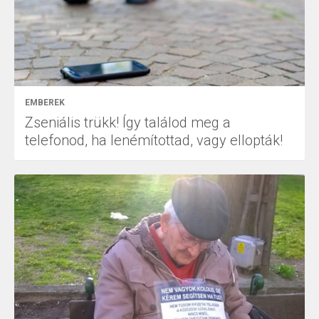
EMBEREK
Zseniális trükk! Így találod meg a
telefonod, ha lenémítottad, vagy ellopták!