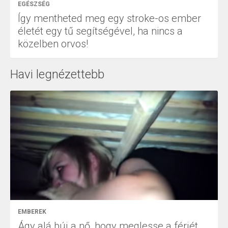
EGÉSZSÉG
Így mentheted meg egy stroke-os ember
életét egy tű segítségével, ha nincs a
közelben orvos!
Havi legnézettebb
EMBEREK
Ágy alá búj a nő, hogy meglesse a férjét,