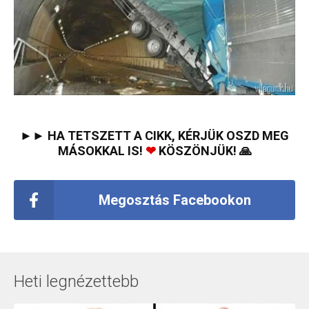
►► HA TETSZETT A CIKK, KÉRJÜK OSZD MEG
MÁSOKKAL IS!
❤
KÖSZÖNJÜK! 🙏
Megosztás Facebookon
Heti legnézettebb