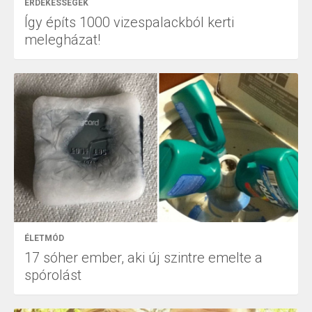
ÉRDEKESSÉGEK
Így építs 1000 vizespalackból kerti
melegházat!
ÉLETMÓD
17 sóher ember, aki új szintre emelte a
spórolást