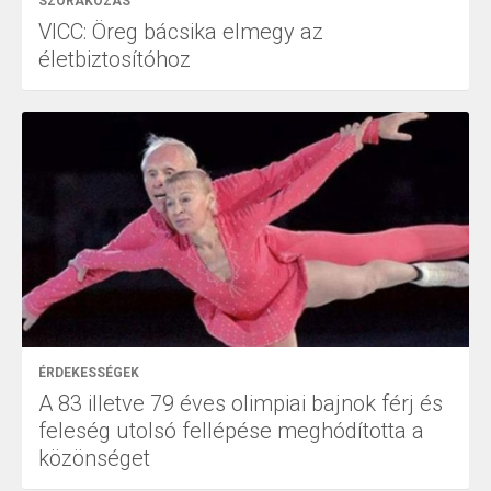
SZÓRAKOZÁS
VICC: Öreg bácsika elmegy az
életbiztosítóhoz
ÉRDEKESSÉGEK
A 83 illetve 79 éves olimpiai bajnok férj és
feleség utolsó fellépése meghódította a
közönséget