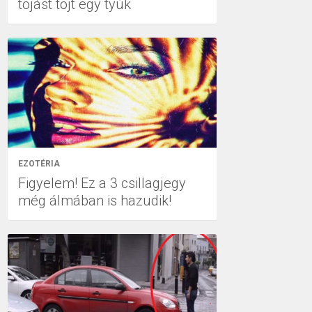
tojást tojt egy tyúk
EZOTÉRIA
Figyelem! Ez a 3 csillagjegy
még álmában is hazudik!