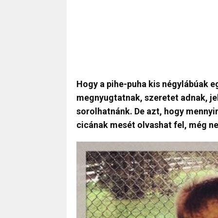
Hogy a pihe-puha kis négylábúak eg
megnyugtatnak, szeretet adnak, jel
sorolhatnánk. De azt, hogy mennyir
cicának mesét olvashat fel, még n