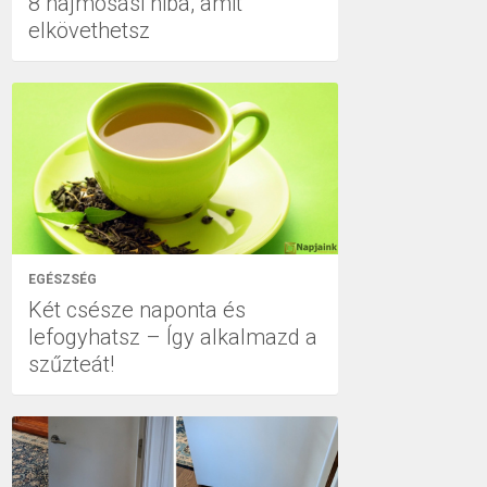
8 hajmosási hiba, amit
elkövethetsz
EGÉSZSÉG
Két csésze naponta és
lefogyhatsz – Így alkalmazd a
szűzteát!