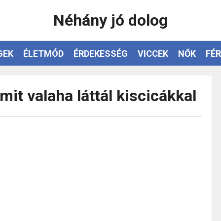
Néhány jó dolog
GEK
ÉLETMÓD
ÉRDEKESSÉG
VICCEK
NŐK
FÉR
mit valaha láttál kiscicákkal