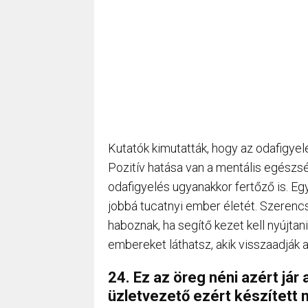
Kutatók kimutatták, hogy az odafigyelés
Pozitív hatása van a mentális egészsé
odafigyelés ugyanakkor fertőző is. Eg
jobbá tucatnyi ember életét. Szerenc
haboznak, ha segítő kezet kell nyújta
embereket láthatsz, akik visszaadják 
24. Ez az öreg néni azért jár
üzletvezető ezért készített 