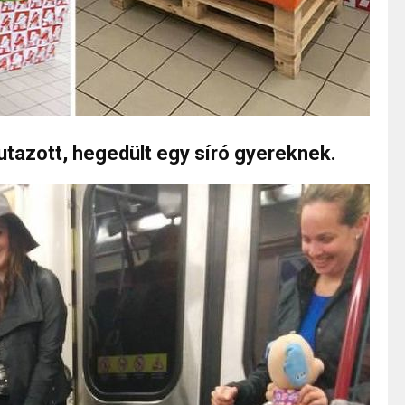
 utazott, hegedült egy síró gyereknek.