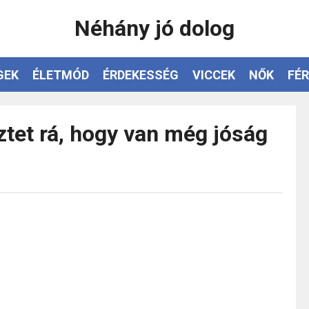
Néhány jó dolog
GEK
ÉLETMÓD
ÉRDEKESSÉG
VICCEK
NŐK
FÉR
ztet rá, hogy van még jóság