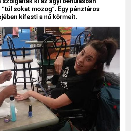
szolgálták ki az agyi bénulásban
 “túl sokat mozog”. Egy pénztáros
jében kifesti a nő körmeit.