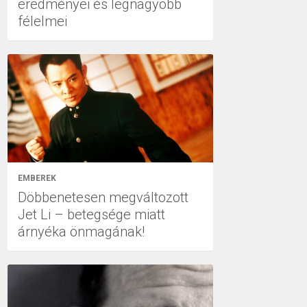
eredményei és legnagyobb
félelmei
EMBEREK
Döbbenetesen megváltozott
Jet Li – betegsége miatt
árnyéka önmagának!