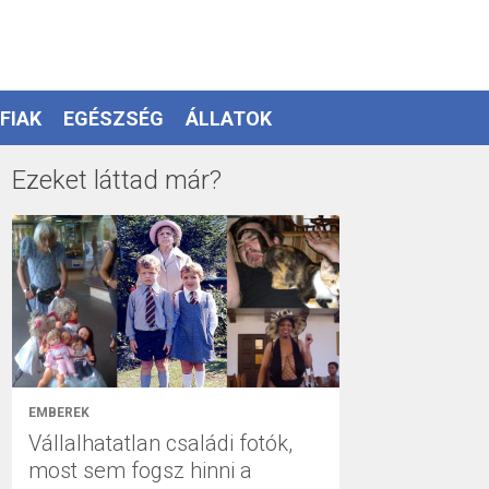
FIAK
EGÉSZSÉG
ÁLLATOK
Ezeket láttad már?
EMBEREK
Vállalhatatlan családi fotók,
most sem fogsz hinni a