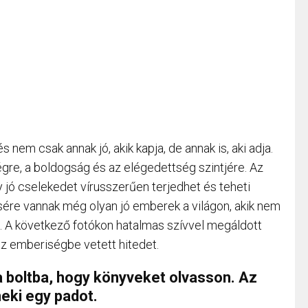
 nem csak annak jó, akik kapja, de annak is, aki adja.
gre, a boldogság és az elégedettség szintjére. Az
y jó cselekedet vírusszerűen terjedhet és teheti
sére vannak még olyan jó emberek a világon, akik nem
ni. A következő fotókon hatalmas szívvel megáldott
az emberiségbe vetett hitedet.
 a boltba, hogy könyveket olvasson. Az
neki egy padot.