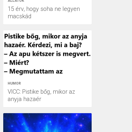
ÁLLATOK
15 érv, hogy soha ne legyen
macskád
HUMOR
VICC: Pistike bőg, mikor az
anyja hazaér