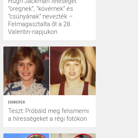
Hugh Jackman feleségét
"öregnek", "kövérnek" és
"csúnyának" nevezték –
Felmagasztalta őt a 28.
Valentin-napjukon
EMBEREK
Teszt: Próbáld meg felismerni
a hírességeket a régi fotókon