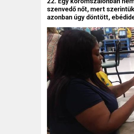
22. Egy körömszalonban nem 
szenvedő nőt, mert szerintük
azonban úgy döntött, ebédide