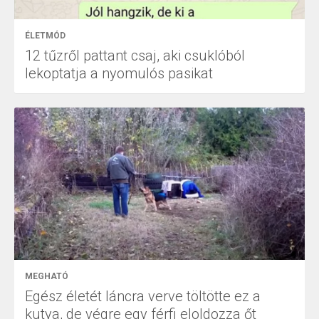
ÉLETMÓD
12 tűzről pattant csaj, aki csuklóból
lekoptatja a nyomulós pasikat
MEGHATÓ
Egész életét láncra verve töltötte ez a
kutya, de végre egy férfi eloldozza őt