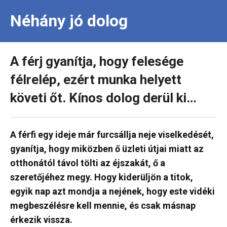
Néhány jó dolog
A férj gyanítja, hogy felesége
félrelép, ezért munka helyett
követi őt. Kínos dolog derül ki…
A férfi egy ideje már furcsállja neje viselkedését,
gyanítja, hogy miközben ő üzleti útjai miatt az
otthonától távol tölti az éjszakát, ő a
szeretőjéhez megy. Hogy kiderüljön a titok,
egyik nap azt mondja a nejének, hogy este vidéki
megbeszélésre kell mennie, és csak másnap
érkezik vissza.