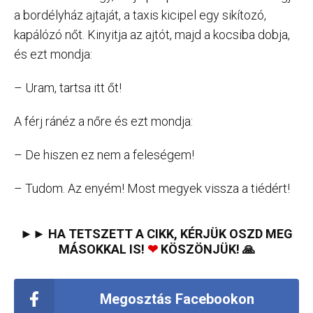
a bordélyház ajtaját, a taxis kicipel egy sikítozó,
kapálózó nőt. Kinyitja az ajtót, majd a kocsiba dobja,
és ezt mondja:
– Uram, tartsa itt őt!
A férj ránéz a nőre és ezt mondja:
– De hiszen ez nem a feleségem!
– Tudom. Az enyém! Most megyek vissza a tiédért!
►► HA TETSZETT A CIKK, KÉRJÜK OSZD MEG
MÁSOKKAL IS!
❤
KÖSZÖNJÜK! 🙏
Megosztás Facebookon