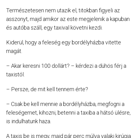
Természetesen nem utazik el, titokban figyeli az
asszonyt, majd amikor az este megjelenik a kapuban
és autóba száll, egy taxival követni kezdi.
Kiderül, hogy a feleség egy bordélyházba vitette
magát.
– Akar keresni 100 dollárt? – kérdezi a dühös férj a
taxistól.
– Persze, de mit kell tennem érte?
– Csak be kell mennie a bordélyházba, megfogni a
feleségemet, kihozni, betenni a taxiba a hátsó ülésre,
is indulhatunk haza.
A taxis be is megy, majd pár perc múlva valaki kirúgja