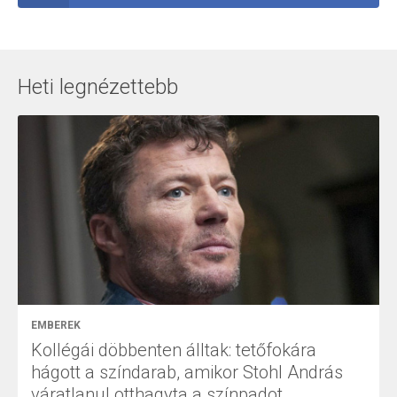
Heti legnézettebb
EMBEREK
Kollégái döbbenten álltak: tetőfokára
hágott a színdarab, amikor Stohl András
váratlanul otthagyta a színpadot