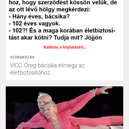
SZÓRAKOZÁS
VICC: Öreg bácsika elmegy az
életbiztosítóhoz