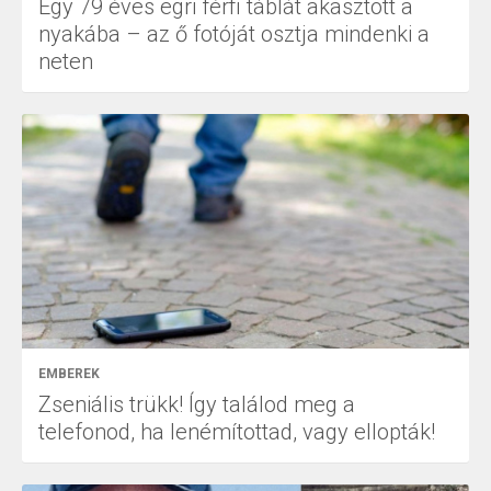
Egy 79 éves egri férfi táblát akasztott a
nyakába – az ő fotóját osztja mindenki a
neten
EMBEREK
Zseniális trükk! Így találod meg a
telefonod, ha lenémítottad, vagy ellopták!