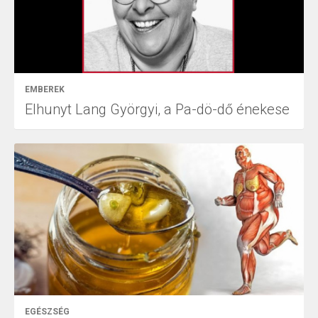
EMBEREK
Elhunyt Lang Györgyi, a Pa-dö-dő énekese
EGÉSZSÉG