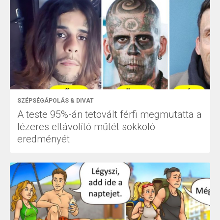
SZÉPSÉGÁPOLÁS & DIVAT
A teste 95%-án tetovált férfi megmutatta a
lézeres eltávolító műtét sokkoló
eredményét