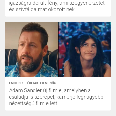
igazságra derült fény, ami szégyenérzetet
és szívfájdalmat okozott neki.
EMBEREK
FÉRFIAK
FILM
NŐK
Adam Sandler új filmje, amelyben a
családja is szerepel, karrierje legnagyobb
nézettségű filmje lett