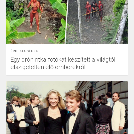
ÉRDEKESSÉGEK
Egy drón ritka fotókat készített a világtól
elszigetelten élő emberekről