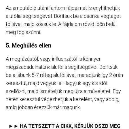
Az amputáció utáni fantom fájdalmat is enyhíthetjük
alufólia segítségével. Borítsuk be a csonka végtagot
fóliával, majd kössük le. A fájdalom rövid időn belül
meg fog szűnni.
5. Meghűlés ellen
A megfázástól, vagy influenzától is könnyen
megszabadulhatunk alufólia segítségével. Borítsuk
be a lábunk 5-7 réteg alufóliával, maradjunk így 2 órán
keresztül, majd vegyük le. Hagyjuk egy kis időt
szellőzni, majd ismételjük meg újra a műveletet. Egy
héten keresztül végezhetjük a kezelést, vagy addig,
amíg jobban érezzük már magunk.
►► HA TETSZETT A CIKK, KÉRJÜK OSZD MEG