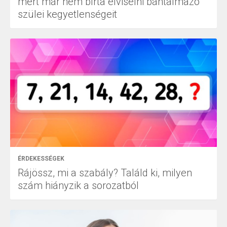
mert már nem bírta elviselni bántalmazó
szülei kegyetlenségeit
ÉRDEKESSÉGEK
Rájössz, mi a szabály? Találd ki, milyen
szám hiányzik a sorozatból