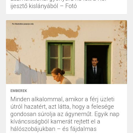
ijesztő kislányából – Fotó
EMBEREK
Minden alkalommal, amikor a férj üzleti
útról hazatért, azt látta, hogy a felesége
gondosan súrolja az ágyneműt. Egyik nap
kíváncsiságból kamerát rejtett el a
hálószobájukban – és fájdalmas