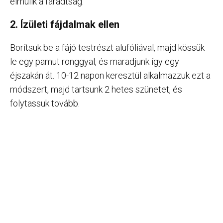
elmúlik a fáradtság.
2. Ízületi fájdalmak ellen
Borítsuk be a fájó testrészt alufóliával, majd kössük
le egy pamut ronggyal, és maradjunk így egy
éjszakán át. 10-12 napon keresztül alkalmazzuk ezt a
módszert, majd tartsunk 2 hetes szünetet, és
folytassuk tovább.