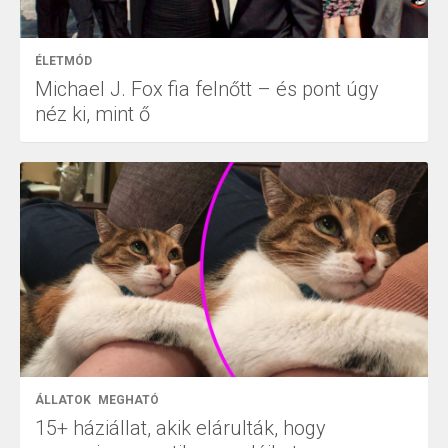
ÉLETMÓD
Michael J. Fox fia felnőtt – és pont úgy
néz ki, mint ő
ÁLLATOK
MEGHATÓ
15+ háziállat, akik elárulták, hogy