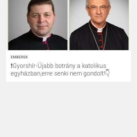
EMBEREK
❗Gyorshír-Újabb botrány a katolikus
egyházban,erre senki nem gondolt!👇