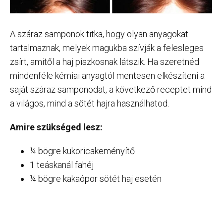
A száraz samponok titka, hogy olyan anyagokat
tartalmaznak, melyek magukba szívják a felesleges
zsírt, amitől a haj piszkosnak látszik. Ha szeretnéd
mindenféle kémiai anyagtól mentesen elkészíteni a
saját száraz samponodat, a következő receptet mind
a világos, mind a sötét hajra használhatod.
Amire szükséged lesz:
¼ bögre kukoricakeményítő
1 teáskanál fahéj
¼ bögre kakaópor sötét haj esetén