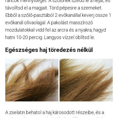
ráncok mennyiségét. A szőlőnek szedd le a héját, és
távolítsd el a magjait. Törd pépesre a szemeket.
Ebből a szőlő-pasztából 2 evőkanállal keverj össze 1
evőkanál olívaolajjal. A pakolást masszírozó
mozdulatokkal vidd fel az arcra és a nyakra, hagyd
hatni 10-20 percig. Langyos vízzel öblítsd le.
Egészséges haj töredezés nélkül
A zselatin behatol a haj károsodott részeibe, és a