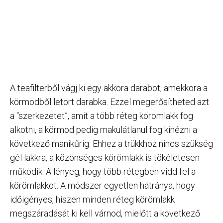
A teafilterből vágj ki egy akkora darabot, amekkora a
körmödből letört darabka. Ezzel megerősítheted azt
a “szerkezetet”, amit a több réteg körömlakk fog
alkotni, a körmöd pedig makulátlanul fog kinézni a
következő manikűrig. Ehhez a trükkhöz nincs szükség
gél lakkra, a közönséges körömlakk is tökéletesen
működik. A lényeg, hogy több rétegben vidd fel a
körömlakkot. A módszer egyetlen hátránya, hogy
időigényes, hiszen minden réteg körömlakk
megszáradását ki kell várnod, mielőtt a következő