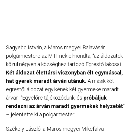
Sagyebo István, a Maros megyei Balavásár
polgármestere az MTI-nek elmondta, “az áldozatok
közül négyen a községhez tartozó Egrestő lakosai.
Két áldozat élettársi viszonyban élt egymással,
hat gyerek maradt árván utánuk.
A másik két
egrestői áldozat egyikének két gyermeke maradt
árván. “Egyelőre tájékozódunk, és
próbáljuk
rendezni az árván maradt gyermekek helyzetét
”
– jelentette ki a polgármester.
Székely László, a Maros megyei Mikefalva