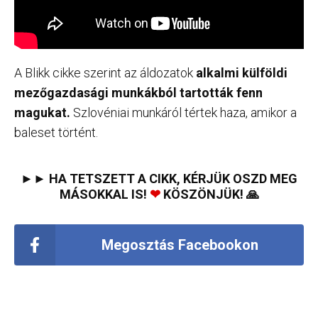
A Blikk cikke szerint az áldozatok
alkalmi külföldi
mezőgazdasági munkákból tartották fenn
magukat.
Szlovéniai munkáról tértek haza, amikor a
baleset történt.
►► HA TETSZETT A CIKK, KÉRJÜK OSZD MEG
MÁSOKKAL IS!
❤
KÖSZÖNJÜK! 🙏
Megosztás Facebookon