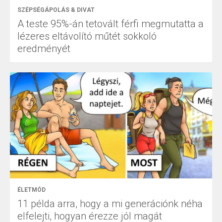
SZÉPSÉGÁPOLÁS & DIVAT
A teste 95%-án tetovált férfi megmutatta a
lézeres eltávolító műtét sokkoló
eredményét
ÉLETMÓD
11 példa arra, hogy a mi generációnk néha
elfelejti, hogyan érezze jól magát