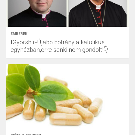
EMBEREK
❗Gyorshír-Újabb botrány a katolikus
egyházban,erre senki nem gondolt!👇