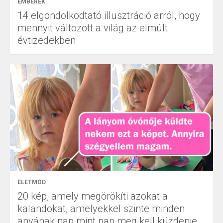
EMBEREK
14 elgondolkodtató illusztráció arról, hogy
mennyit változott a világ az elmúlt
évtizedekben
ÉLETMÓD
20 kép, amely megörökíti azokat a
kalandokat, amelyekkel szinte minden
anyának nap mint nap meg kell küzdenie