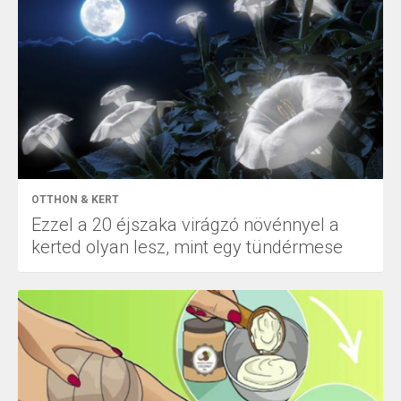
OTTHON & KERT
Ezzel a 20 éjszaka virágzó növénnyel a
kerted olyan lesz, mint egy tündérmese