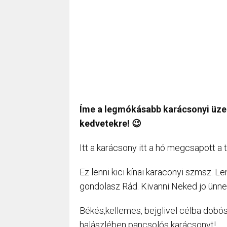
Íme a legmókásabb karácsonyi üze
kedvetekre! 😉
Itt a karácsony itt a hó megcsapott a 
Ez lenni kici kínai karaconyi szmsz. L
gondolasz Rád. Kivanni Neked jo ünne
Békés,kellemes, bejglivel célba dobós
halászlében pancsolós karácsonyt!