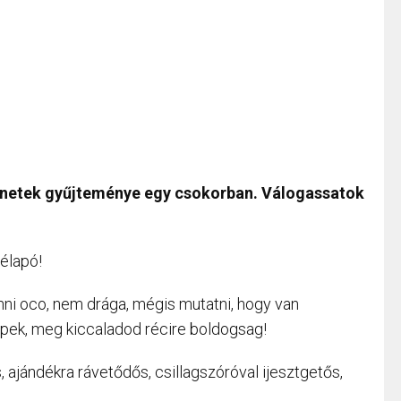
netek gyűjteménye egy csokorban. Válogassatok
télapó!
enni oco, nem drága, mégis mutatni, hogy van
pek, meg kiccaladod récire boldogsag!
, ajándékra rávetődős, csillagszóróval ijesztgetős,