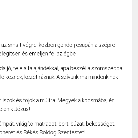
 el az sms-t végre, közben gondolj csupán a szépre!
elegítsen és emeljen fel az égbe
a jó, tele a fa ajándékkal, apa beszél a szomszéddal
lelkeznek, kezet ráznak. A szívünk ma mindenkinek
nkát iszok és tojok a múltra. Megyek a kocsmába, én
elenik Jézus!
pát, világító matracot, bort, búzát, békességet,
lóherét és Békés Boldog Szentestét!