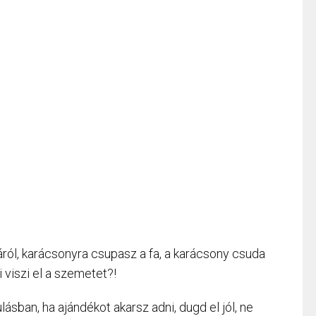
yáról, karácsonyra csupasz a fa, a karácsony csuda
i viszi el a szemetet?!
sban, ha ajándékot akarsz adni, dugd el jól, ne