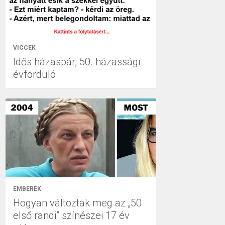
VICCEK
Idős házaspár, 50. házassági
évforduló
EMBEREK
Hogyan változtak meg az „50
első randi” színészei 17 év