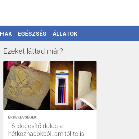
FIAK
EGÉSZSÉG
ÁLLATOK
Ezeket láttad már?
ÉRDEKESSÉGEK
16 idegesítő dolog a
hétköznapokból, amitől te is