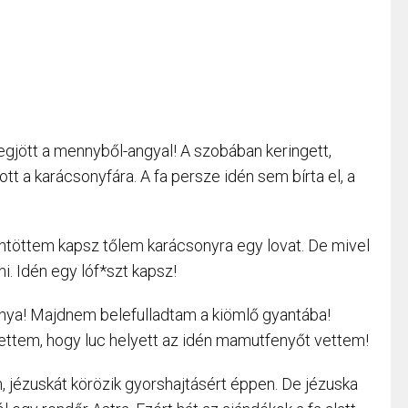
gjött a mennyből-angyal! A szobában keringett,
tt a karácsonyfára. A fa persze idén sem bírta el, a
ntöttem kapsz tőlem karácsonyra egy lovat. De mivel
. Idén egy lóf*szt kapsz!
ánya! Majdnem belefulladtam a kiömlő gyantába!
tettem, hogy luc helyett az idén mamutfenyőt vettem!
, jézuskát körözik gyorshajtásért éppen. De jézuska