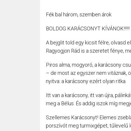
Fék bal három, szemben árok
BOLDOG KARÁCSONYT KÍVÁNOK!!!!!
A bejglit told egy kicsit félre, olvasd
Ragyogjon Rád is a szeretet fénye, m
Piros alma, mogyoró, a karácsony csud
– de most az egyszer nem vitáznak, ö
nyitva: a karácsony ezért olyan ritka.
Itt van a karácsony, itt van újra, páli
meg a Bélus. És addig iszok míg megj
Szellemes Karácsonyt! Elemes zseblám
porszívót meg turmixgépet, tűlevelű 