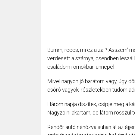
Bumm, reccs, mi ez a zaj? Asszem’ me
verdesett a szárnya, csendben leszállo
családom romokban ünnepel…
Mivel nagyon jó barátom vagy, úgy dö
csóró vagyok, részletekben tudom adni
Három napja díszítek, csípje meg a k
Nagyzolni akartam, de látom rosszul 
Rendőr autó nénózva suhan át az éjjen