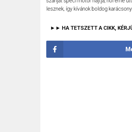
szánját spéci motor hajtja, hol érné ut
lesznek, így kívánok boldog karácsony
►► HA TETSZETT A CIKK, KÉRJ
Me