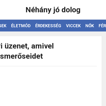
Néhány jó dolog
GEK
ÉLETMÓD
ÉRDEKESSÉG
VICCEK
NŐK
FÉR
i üzenet, amivel
ismerőseidet