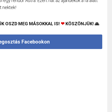
ól egy rendőr Astra. Ezért hát az ajándékok a fa alatt
t nektek!
ÜK OSZD MEG MÁSOKKAL IS!
❤
KÖSZÖNJÜK! 🙏
gosztás Facebookon