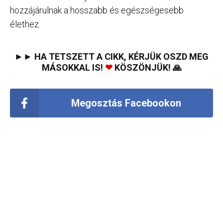
hozzájárulnak a hosszabb és egészségesebb
élethez.
►► HA TETSZETT A CIKK, KÉRJÜK OSZD MEG
MÁSOKKAL IS!
❤
KÖSZÖNJÜK! 🙏
Megosztás Facebookon