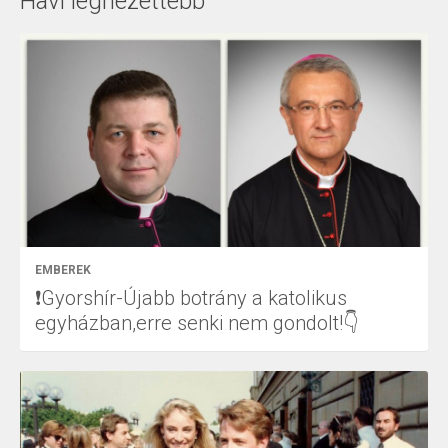
Havi legnézettebb
EMBEREK
❗Gyorshír-Újabb botrány a katolikus
egyházban,erre senki nem gondolt!👇