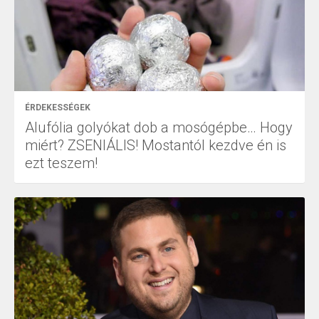
ÉRDEKESSÉGEK
Alufólia golyókat dob a mosógépbe… Hogy
miért? ZSENIÁLIS! Mostantól kezdve én is
ezt teszem!