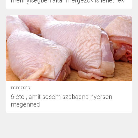
mennyiségben akár mérgezők is lehetnek
EGÉSZSÉG
6 étel, amit sosem szabadna nyersen
megenned