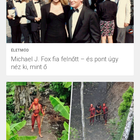
ÉLETMÓD
Michael J. Fox fia felnőtt – és pont úgy
néz ki, mint ő