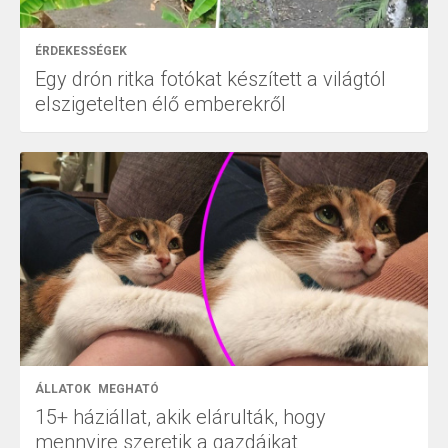
ÉRDEKESSÉGEK
Egy drón ritka fotókat készített a világtól
elszigetelten élő emberekről
ÁLLATOK
MEGHATÓ
15+ háziállat, akik elárulták, hogy
mennyire szeretik a gazdáikat