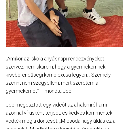
„Amikor az iskola anyák napi rendezvényeket
szervez, nem akarom, hogy a gyermekemnek
kisebbrendűségi komplexusa legyen… Személy
szerint nem szégyellem, mert szeretem a
gyermekemet” – mondta Joe.
Joe megosztott egy videót az alkalomról, ami
azonnal vírusként terjedt, és kedves kommentek
védték meg a döntését. „Micsoda nagy áldás ez a
kapcsolat! Mindketten a legjobbat érdemlitek, a