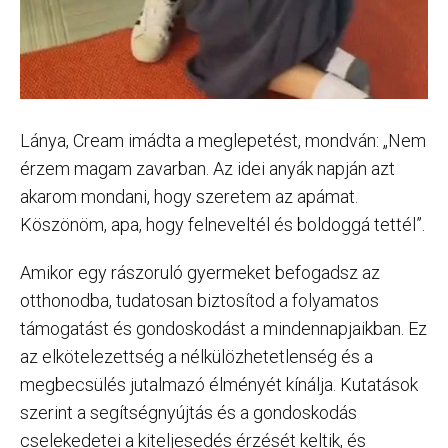
Lánya, Cream imádta a meglepetést, mondván: „Nem
érzem magam zavarban. Az idei anyák napján azt
akarom mondani, hogy szeretem az apámat.
Köszönöm, apa, hogy felneveltél és boldoggá tettél”.
Amikor egy rászoruló gyermeket befogadsz az
otthonodba, tudatosan biztosítod a folyamatos
támogatást és gondoskodást a mindennapjaikban. Ez
az elkötelezettség a nélkülözhetetlenség és a
megbecsülés jutalmazó élményét kínálja. Kutatások
szerint a segítségnyújtás és a gondoskodás
cselekedetei a kiteljesedés érzését keltik, és