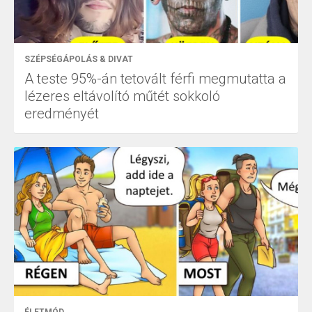
SZÉPSÉGÁPOLÁS & DIVAT
A teste 95%-án tetovált férfi megmutatta a
lézeres eltávolító műtét sokkoló
eredményét
ÉLETMÓD