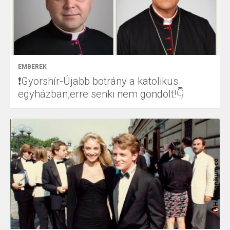
EMBEREK
❗Gyorshír-Újabb botrány a katolikus
egyházban,erre senki nem gondolt!👇