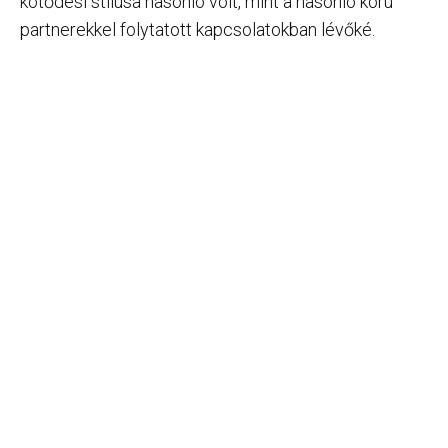
kötődési stílusa hasonló volt, mint a hasonló korú
partnerekkel folytatott kapcsolatokban lévőké.