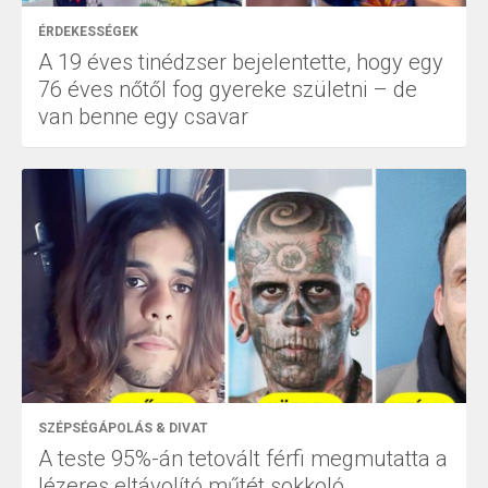
ÉRDEKESSÉGEK
A 19 éves tinédzser bejelentette, hogy egy
76 éves nőtől fog gyereke születni – de
van benne egy csavar
SZÉPSÉGÁPOLÁS & DIVAT
A teste 95%-án tetovált férfi megmutatta a
lézeres eltávolító műtét sokkoló