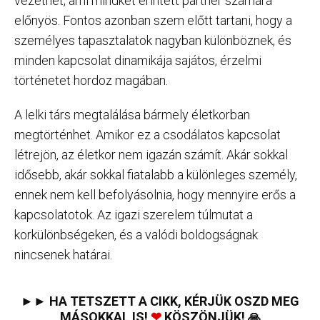
vezethet, ami mindkét érintett partner számára
előnyös. Fontos azonban szem előtt tartani, hogy a
személyes tapasztalatok nagyban különböznek, és
minden kapcsolat dinamikája sajátos, érzelmi
történetet hordoz magában.
A lelki társ megtalálása bármely életkorban
megtörténhet. Amikor ez a csodálatos kapcsolat
létrejön, az életkor nem igazán számít. Akár sokkal
idősebb, akár sokkal fiatalabb a különleges személy,
ennek nem kell befolyásolnia, hogy mennyire erős a
kapcsolatotok. Az igazi szerelem túlmutat a
korkülönbségeken, és a valódi boldogságnak
nincsenek határai.
►► HA TETSZETT A CIKK, KÉRJÜK OSZD MEG
MÁSOKKAL IS!
❤
KÖSZÖNJÜK! 🙏