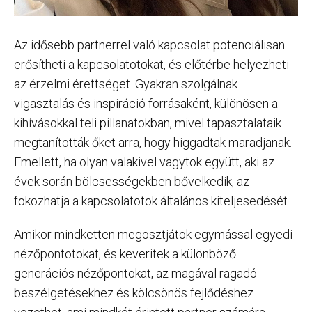
Az idősebb partnerrel való kapcsolat potenciálisan
erősítheti a kapcsolatotokat, és előtérbe helyezheti
az érzelmi érettséget. Gyakran szolgálnak
vigasztalás és inspiráció forrásaként, különösen a
kihívásokkal teli pillanatokban, mivel tapasztalataik
megtanították őket arra, hogy higgadtak maradjanak.
Emellett, ha olyan valakivel vagytok együtt, aki az
évek során bölcsességekben bővelkedik, az
fokozhatja a kapcsolatotok általános kiteljesedését.
Amikor mindketten megosztjátok egymással egyedi
nézőpontotokat, és keveritek a különböző
generációs nézőpontokat, az magával ragadó
beszélgetésekhez és kölcsönös fejlődéshez