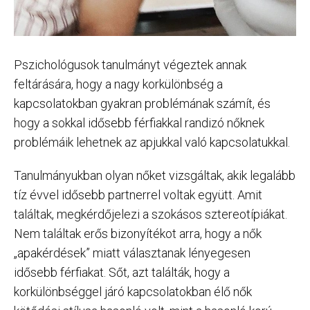
Pszichológusok tanulmányt végeztek annak
feltárására, hogy a nagy korkülönbség a
kapcsolatokban gyakran problémának számít, és
hogy a sokkal idősebb férfiakkal randizó nőknek
problémáik lehetnek az apjukkal való kapcsolatukkal.
Tanulmányukban olyan nőket vizsgáltak, akik legalább
tíz évvel idősebb partnerrel voltak együtt. Amit
találtak, megkérdőjelezi a szokásos sztereotípiákat.
Nem találtak erős bizonyítékot arra, hogy a nők
„apakérdések” miatt választanak lényegesen
idősebb férfiakat. Sőt, azt találták, hogy a
korkülönbséggel járó kapcsolatokban élő nők