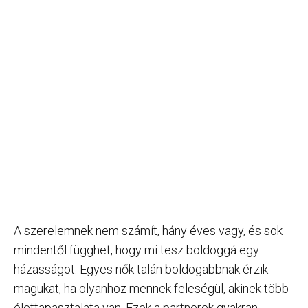
A szerelemnek nem számít, hány éves vagy, és sok
mindentől függhet, hogy mi tesz boldoggá egy
házasságot. Egyes nők talán boldogabbnak érzik
magukat, ha olyanhoz mennek feleségül, akinek több
élettapasztalata van. Ezek a partnerek gyakran