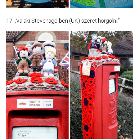
17. „Valaki Stevenage-ben (UK) szeret horgolni.”