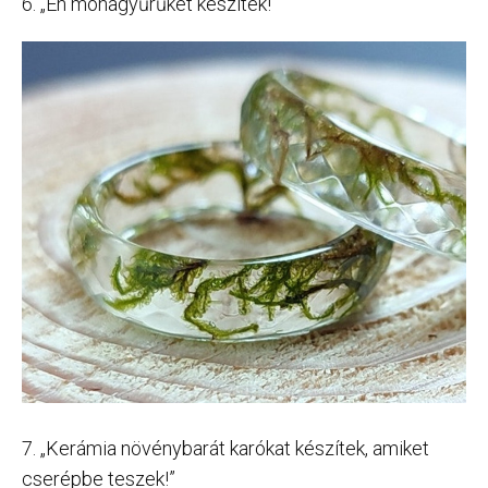
6. „Én mohagyűrűket készítek!”
7. „Kerámia növénybarát karókat készítek, amiket
cserépbe teszek!”