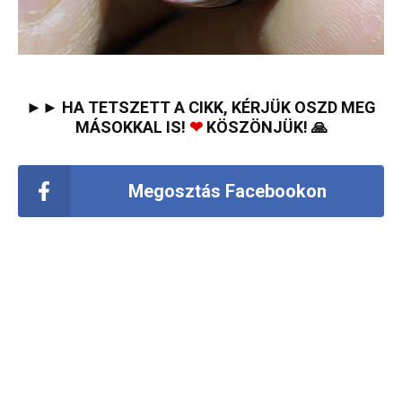
►► HA TETSZETT A CIKK, KÉRJÜK OSZD MEG
MÁSOKKAL IS!
❤
KÖSZÖNJÜK! 🙏
Megosztás Facebookon