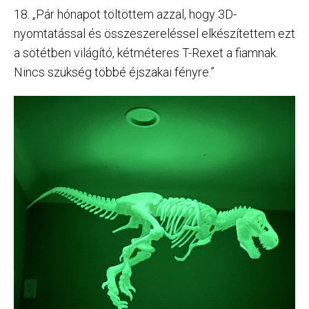
18. „Pár hónapot töltöttem azzal, hogy 3D-
nyomtatással és összeszereléssel elkészítettem ezt
a sötétben világító, kétméteres T-Rexet a fiamnak.
Nincs szükség többé éjszakai fényre.”