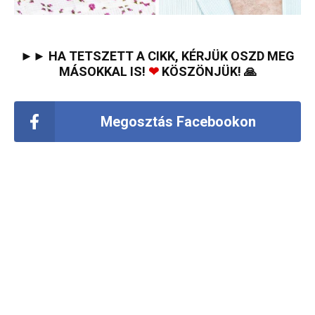
►► HA TETSZETT A CIKK, KÉRJÜK OSZD MEG
MÁSOKKAL IS!
❤
KÖSZÖNJÜK! 🙏
Megosztás Facebookon