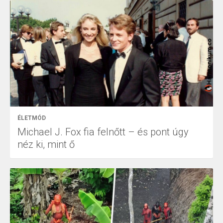
ÉLETMÓD
Michael J. Fox fia felnőtt – és pont úgy
néz ki, mint ő