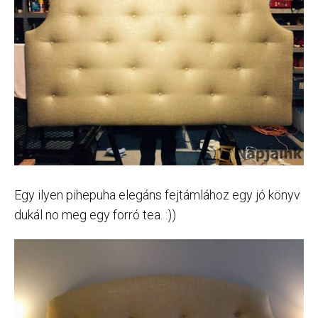
Egy ilyen pihepuha elegáns fejtámlához egy jó könyv
dukál no meg egy forró tea. :))