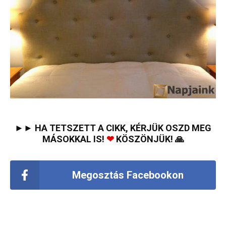
►► HA TETSZETT A CIKK, KÉRJÜK OSZD MEG
MÁSOKKAL IS!
❤
KÖSZÖNJÜK! 🙏
Megosztás Facebookon