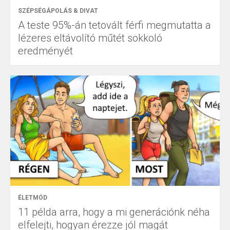
SZÉPSÉGÁPOLÁS & DIVAT
A teste 95%-án tetovált férfi megmutatta a
lézeres eltávolító műtét sokkoló
eredményét
ÉLETMÓD
11 példa arra, hogy a mi generációnk néha
elfelejti, hogyan érezze jól magát