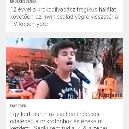
ÉRDEKESSÉGEK
12 évvel a krokodilvadász tragikus halálát
követően: az Irwin család végre visszatér a
TV-képernyőre
EMBEREK
Egy kerti partin az esetlen tinédzser
odalépett a mikrofonhoz és énekelni
kezdett… Senki sem tudja, ki ő, a zenei