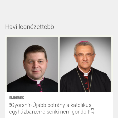
Havi legnézettebb
EMBEREK
❗Gyorshír-Újabb botrány a katolikus
egyházban,erre senki nem gondolt!👇