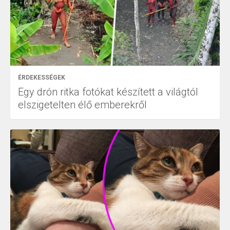
ÉRDEKESSÉGEK
Egy drón ritka fotókat készített a világtól
elszigetelten élő emberekről