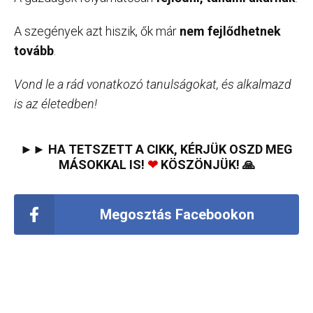
A szegények azt hiszik, ők már
nem fejlődhetnek
tovább
.
Vond le a rád vonatkozó tanulságokat, és alkalmazd
is az életedben!
►► HA TETSZETT A CIKK, KÉRJÜK OSZD MEG
MÁSOKKAL IS!
❤
KÖSZÖNJÜK! 🙏
Megosztás Facebookon