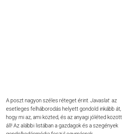
A poszt nagyon széles réteget érint.
Javaslat
: az
esetleges felháborodás helyett gondold inkább át,
hogy mi az, ami közted, és az anyagi jóléted között
áll! Az alábbi listában a gazdagok és a szegények
gondolkodásmódja feszül egymásnak.