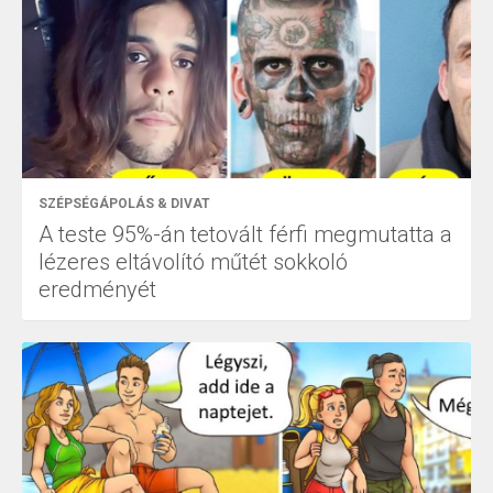
SZÉPSÉGÁPOLÁS & DIVAT
A teste 95%-án tetovált férfi megmutatta a
lézeres eltávolító műtét sokkoló
eredményét