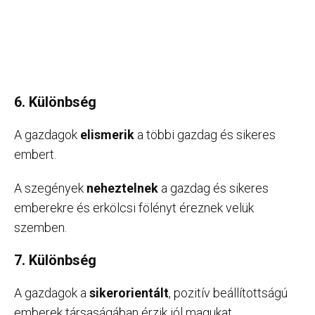
6. Különbség
A gazdagok
elismerik
a többi gazdag és sikeres
embert.
A szegények
neheztelnek
a gazdag és sikeres
emberekre és erkölcsi fölényt éreznek velük
szemben.
7. Különbség
A gazdagok a
sikerorientált
, pozitív beállítottságú
emberek társaságában érzik jól magukat.